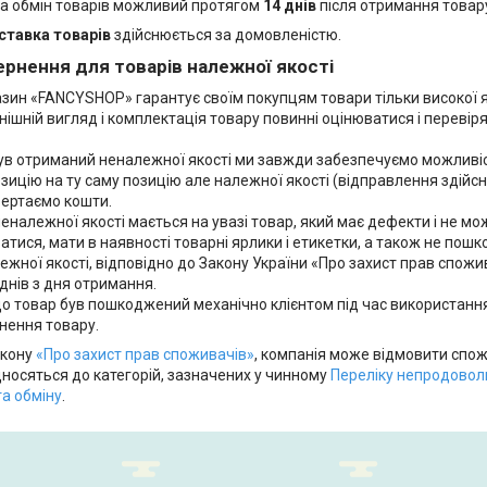
а обмін товарів можливий протягом
14 днів
після отримання товар
ставка товарів
здійснюється за домовленістю.
рнення для товарів належної якості
зин «FANCYSHOP» гарантує своїм покупцям товари тільки високої як
ішній вигляд і комплектація товару повинні оцінюватися і перевір
ув отриманий неналежної якості ми завжди забезпечуємо можливіст
ицію на ту саму позицію але належної якості (відправлення здійснює
ертаємо кошти.

еналежної якості мається на увазі товар, який має дефекти і не мо
тися, мати в наявності товарні ярлики і етикетки, а також не пошк
жної якості, відповідно до Закону України «Про захист прав спожи
нів з дня отримання. 

о товар був пошкоджений механічно клієнтом під час використанн
нення товару.
акону
«Про захист прав споживачів»
, компанія може відмовити спожи
дносяться до категорій, зазначених у чинному
Переліку непродоволь
а обміну
.