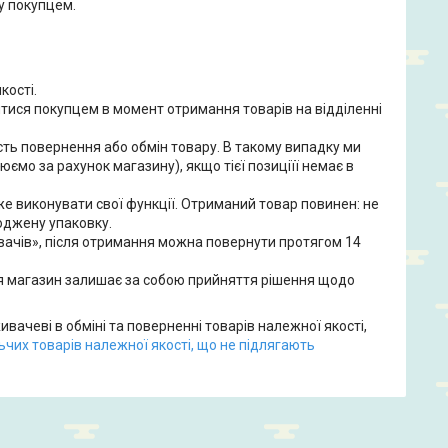
у покупцем.
ості.

ятися покупцем в момент отримання товарів на відділенні 
ь повернення або обмін товару. В такому випадку ми 
мо за рахунок магазину), якщо тієї позиціїї немає в 
же виконувати свої функції. Отриманий товар повинен: не 
оджену упаковку.

вачів», після отримання можна повернути протягом 14 
я магазин залишає за собою прийняття рішення щодо 
вачеві в обміні та поверненні товарів належної якості,
чих товарів належної якості, що не підлягають