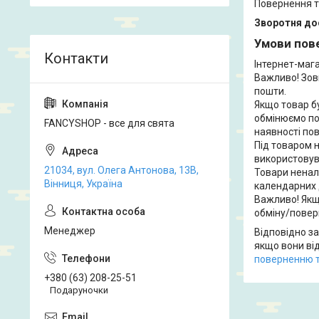
Повернення т
Зворотня до
Умови пове
Інтернет-мага
Важливо! Зовн
пошти.

Якщо товар б
обмінюємо поз
FANCYSHOP - все для свята
наявності пов
Під товаром н
використовува
21034, вул. Олега Антонова, 13В,
Товари ненале
Вінниця, Україна
календарних д
Важливо! Якщ
обміну/повер
Менеджер
Відповідно з
якщо вони ві
поверненню т
+380 (63) 208-25-51
Подаруночки