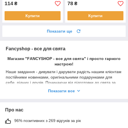
114
78
₴
₴
Купити
Купити
Показати ще
Fancyshop - все для свята
Магазин "FАNCYSHOP - все для свята" і просто гарного
настрою!
Наше завдання - дивувати і дарувати радість нашим клієнтам
постійними новинками, оригінальними подарунками для
себе, рідних і друзів. Починаючи від підготовки до свята за
допомогою нашого величезного вибору свічок в торт,
Показати все
хлопавок, святкової тематичної атрибутики, посуд, гірлянд,
декору, кульок (латексних, фольгованих, гелієвих), сувенірів,
м'яких іграшок, оригінальних подарунків і приколів,
Про нас
закінчуючи упаковкою, а саме стильні подарункові пакети та
дизайнерські коробки на будь-який розмір і смак! У нашому
магазині можна придбати різного роду:
96% позитивних з 269 відгуків за рік