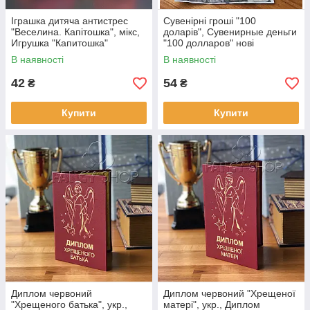
Іграшка дитяча антистрес
Сувенірні гроші "100
"Веселина. Капітошка", мікс,
доларів", Сувенирные деньги
Игрушка "Капитошка"
"100 долларов" нові
В наявності
В наявності
42
54
₴
₴
Купити
Купити
Диплом червоний
Диплом червоний "Хрещеної
"Хрещеного батька", укр.,
матері", укр., Диплом