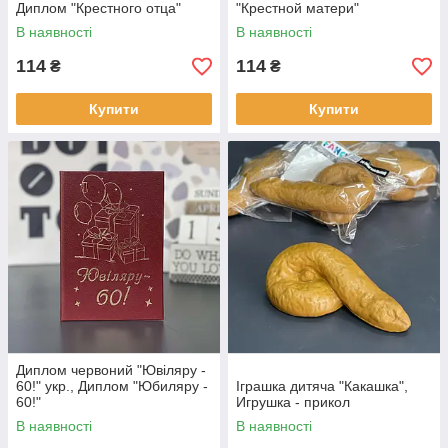
Диплом "Крестного отца"
"Крестной матери"
В наявності
В наявності
114
114
₴
₴
Купити
Купити
Диплом червоний "Ювіляру -
60!" укр., Диплом "Юбиляру -
Іграшка дитяча "Какашка",
60!"
Игрушка - прикол
В наявності
В наявності