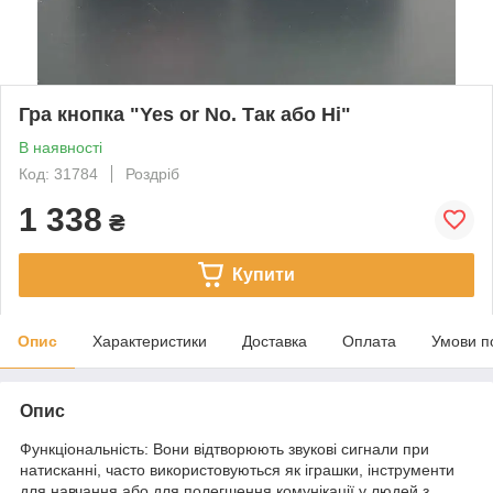
Гра кнопка "Yes or No. Так або Ні"
В наявності
Код: 31784
Роздріб
1 338
₴
Купити
Опис
Характеристики
Доставка
Оплата
Умови п
Опис
Функціональність: Вони відтворюють звукові сигнали при
натисканні, часто використовуються як іграшки, інструменти
для навчання або для полегшення комунікації у людей з