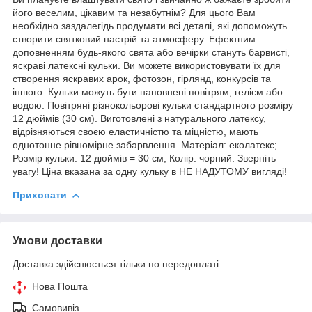
його веселим, цікавим та незабутнім? Для цього Вам
необхідно заздалегідь продумати всі деталі, які допоможуть
створити святковий настрій та атмосферу. Ефектним
доповненням будь-якого свята або вечірки стануть барвисті,
яскраві латексні кульки. Ви можете використовувати їх для
створення яскравих арок, фотозон, гірлянд, конкурсів та
іншого. Кульки можуть бути наповнені повітрям, гелієм або
водою. Повітряні різнокольорові кульки стандартного розміру
12 дюймів (30 см). Виготовлені з натурального латексу,
відрізняються своєю еластичністю та міцністю, мають
однотонне рівномірне забарвлення. Матеріал: еколатекс;
Розмір кульки: 12 дюймів = 30 см; Колір: чорний. Зверніть
увагу! Ціна вказана за одну кульку в НЕ НАДУТОМУ вигляді!
Приховати
Умови доставки
Доставка здійснюється тільки по передоплаті.
Нова Пошта
Самовивіз