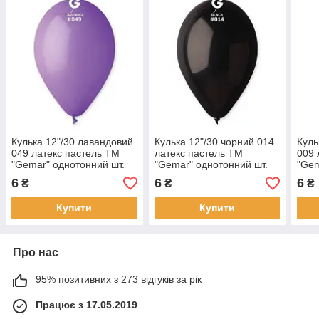
Кулька 12"/30 лавандовий
Кулька 12"/30 чорний 014
Куль
049 латекс пастель ТМ
латекс пастель ТМ
009 
"Gemar" однотонний шт.
"Gemar" однотонний шт.
"Gem
6
6
6
₴
₴
₴
Купити
Купити
Про нас
95% позитивних з 273 відгуків за рік
Працює з 17.05.2019