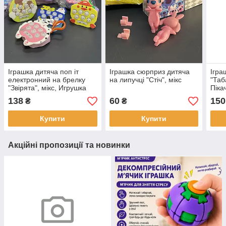
Іграшка дитяча поп іт
Іграшка сюрприз дитяча
Ігра
електронний на брелку
на липучці "Стіч", мікс
"Таб
"Звірята", мікс, Игрушка
Піка
"Поп ит"
138
60
150
₴
₴
Купити
Купити
Акційні пропозиції та новинки