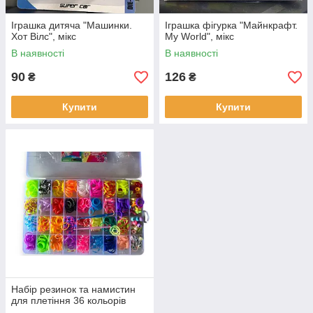
Іграшка дитяча "Машинки.
Іграшка фігурка "Майнкрафт.
Хот Вілс", мікс
My World", мікс
В наявності
В наявності
90
126
₴
₴
Купити
Купити
Набір резинок та намистин
для плетіння 36 кольорів