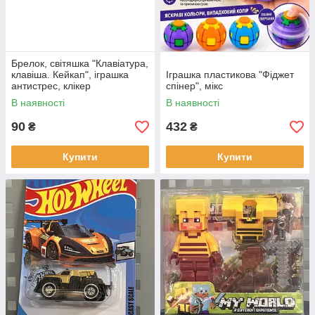
Брелок, світяшка "Клавіатура,
клавіша. Кейкап", іграшка
Іграшка пластикова "Фіджет
антистрес, клікер
спінер", мікс
В наявності
В наявності
90
432
₴
₴
Купити
Купити