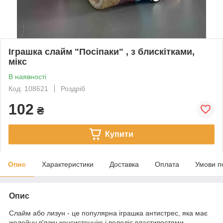
Іграшка слайм "Посіпаки" , з блискітками,
мікс
В наявності
Код: 108621
Роздріб
102
₴
Купити
Опис
Характеристики
Доставка
Оплата
Умови п
Опис
Слайм або лизун - це популярна іграшка антистрес, яка має
желейну в'язку консистенцію і володіє властивостями