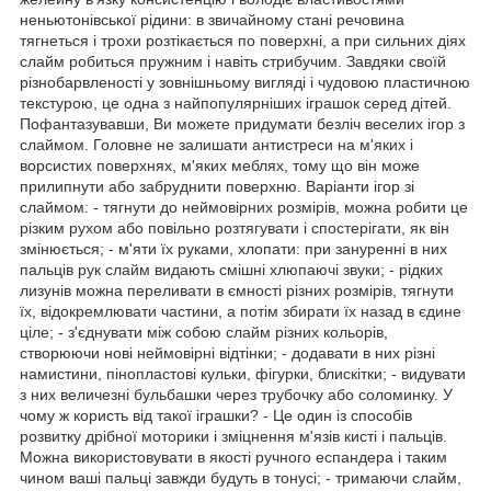
неньютонівської рідини: в звичайному стані речовина
тягнеться і трохи розтікається по поверхні, а при сильних діях
слайм робиться пружним і навіть стрибучим. Завдяки своїй
різнобарвленості у зовнішньому вигляді і чудовою пластичною
текстурою, це одна з найпопулярніших іграшок серед дітей.
Пофантазувавши, Ви можете придумати безліч веселих ігор з
слаймом. Головне не залишати антистреси на м'яких і
ворсистих поверхнях, м'яких меблях, тому що він може
прилипнути або забруднити поверхню. Варіанти ігор зі
слаймом: - тягнути до неймовірних розмірів, можна робити це
різким рухом або повільно розтягувати і спостерігати, як він
змінюється; - м'яти їх руками, хлопати: при зануренні в них
пальців рук слайм видають смішні хлюпаючі звуки; - рідких
лизунів можна переливати в ємності різних розмірів, тягнути
їх, відокремлювати частини, а потім збирати їх назад в єдине
ціле; - з'єднувати між собою слайм різних кольорів,
створюючи нові неймовірні відтінки; - додавати в них різні
намистини, пінопластові кульки, фігурки, блискітки; - видувати
з них величезні бульбашки через трубочку або соломинку. У
чому ж користь від такої іграшки? - Це один із способів
розвитку дрібної моторики і зміцнення м'язів кисті і пальців.
Можна використовувати в якості ручного еспандера і таким
чином ваші пальці завжди будуть в тонусі; - тримаючи слайм,