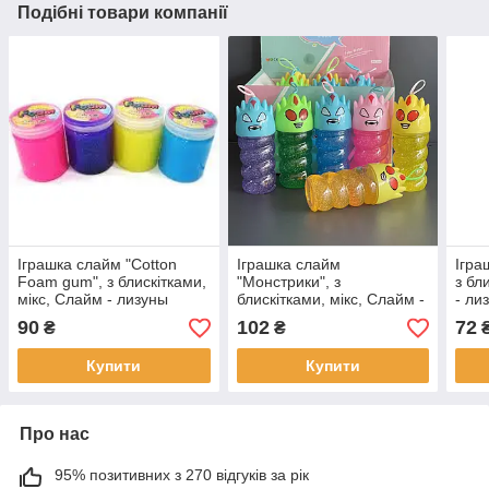
Подібні товари компанії
Іграшка слайм "Cotton
Іграшка слайм
Ігра
Foam gum", з блискітками,
"Монстрики", з
з бл
мікс, Слайм - лизуны
блискітками, мікс, Слайм -
- ли
"Пастель"
лизуны "Монстрики"
90
102
72
₴
₴
Купити
Купити
Про нас
95% позитивних з 270 відгуків за рік