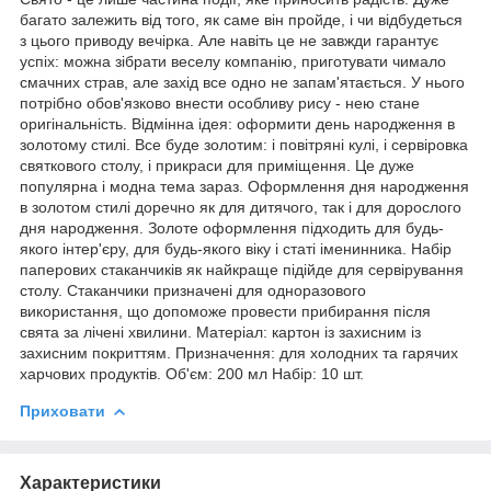
багато залежить від того, як саме він пройде, і чи відбудеться
з цього приводу вечірка. Але навіть це не завжди гарантує
успіх: можна зібрати веселу компанію, приготувати чимало
смачних страв, але захід все одно не запам'ятається. У нього
потрібно обов'язково внести особливу рису - нею стане
оригінальність. Відмінна ідея: оформити день народження в
золотому стилі. Все буде золотим: і повітряні кулі, і сервіровка
святкового столу, і прикраси для приміщення. Це дуже
популярна і модна тема зараз. Оформлення дня народження
в золотом стилі доречно як для дитячого, так і для дорослого
дня народження. Золоте оформлення підходить для будь-
якого інтер'єру, для будь-якого віку і статі іменинника. Набір
паперових стаканчиків як найкраще підійде для сервірування
столу. Стаканчики призначені для одноразового
використання, що допоможе провести прибирання після
свята за лічені хвилини. Матеріал: картон із захисним із
захисним покриттям. Призначення: для холодних та гарячих
харчових продуктів. Об'єм: 200 мл Набір: 10 шт.
Приховати
Характеристики