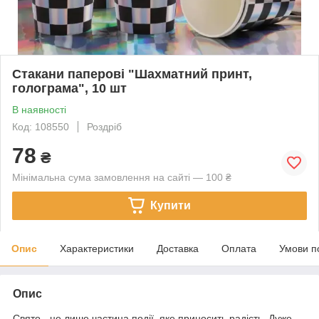
Стакани паперові "Шахматний принт,
голограма", 10 шт
В наявності
Код: 108550
Роздріб
78
₴
Мінімальна сума замовлення на сайті — 100 ₴
Купити
Опис
Характеристики
Доставка
Оплата
Умови п
Опис
Свято - це лише частина події, яке приносить радість. Дуже