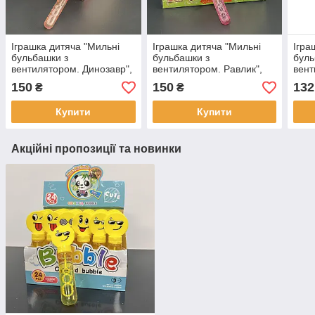
Іграшка дитяча "Мильні
Іграшка дитяча "Мильні
Ігра
бульбашки з
бульбашки з
буль
вентилятором. Динозавр",
вентилятором. Равлик",
вент
21 см, мікс, Мыльные
17,5 см, мікс ЛТ
21 с
150
150
132
₴
₴
пузыри ЛТ
пузы
Купити
Купити
Акційні пропозиції та новинки