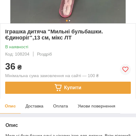
Іграшка дитяча "Мильні бульбашки.
Єдиноріг",13 см, мікс ЛТ
В наявності
Код: 108204
Роздріб
36
₴
Мінімальна сума замовлення на сайті — 100 ₴
Купити
Опис
Доставка
Оплата
Умови повернення
Опис
Мильні бульбашки одні з цікавих ігор для дитини. Всім відомий