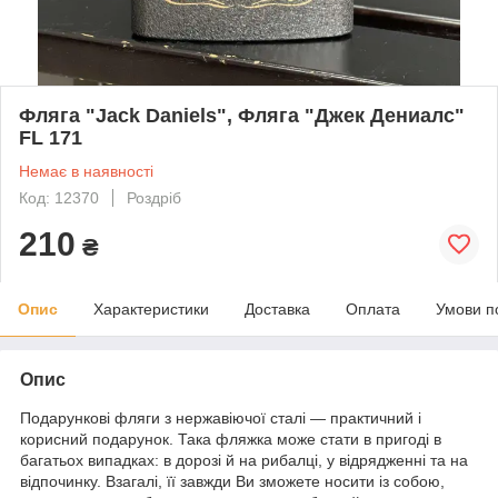
Фляга "Jack Daniels", Фляга "Джек Дениалс"
FL 171
Немає в наявності
Код: 12370
Роздріб
210
₴
Опис
Характеристики
Доставка
Оплата
Умови п
Опис
Подарункові фляги з нержавіючої сталі — практичний і
корисний подарунок. Така фляжка може стати в пригоді в
багатьох випадках: в дорозі й на рибалці, у відрядженні та на
відпочинку. Взагалі, її завжди Ви зможете носити із собою,