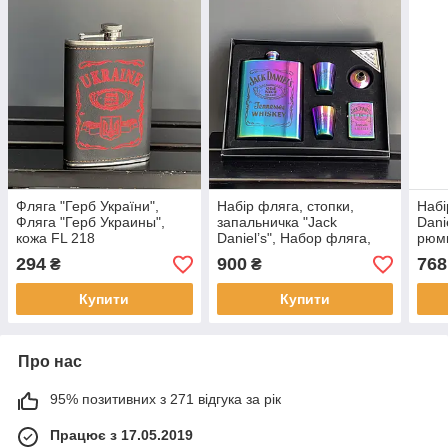
Фляга "Герб України",
Набір фляга, стопки,
Набі
Фляга "Герб Украины",
запальничка "Jack
Dani
кожа FL 218
Daniel’s", Набор фляга,
рюмк
рюмки, зажигалка "Джек
155
294
900
768
₴
₴
Дениалс"
Купити
Купити
Про нас
95% позитивних з 271 відгука за рік
Працює з 17.05.2019