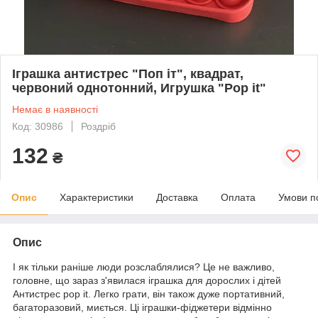
Іграшка антистрес "Поп іт", квадрат,
червоний однотонний, Игрушка "Pop it"
Немає в наявності
Код: 30986
Роздріб
132
₴
Опис
Характеристики
Доставка
Оплата
Умови п
Опис
І як тільки раніше люди розслаблялися? Це не важливо,
головне, що зараз з'явилася іграшка для дорослих і дітей
Антистрес pop it. Легко грати, він також дуже портативний,
багаторазовий, миється. Ці іграшки-фіджетери відмінно