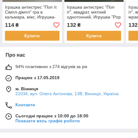
Іграшка антистрес "Поп іт.
Іграшка антистрес "Поп
Ігра
Сімпл-дімпл" гра в
іт", квадрат, мятний
іт",
кальмара, мікс, Игрушка-
однотонний, Игрушка "Pop
мрам
антистресс "Pop it"
it"
"Pop 
114
132
132
₴
₴
Купити
Купити
Про нас
94% позитивних з 274 відгуків за рік
Працює з 17.05.2019
м. Вінниця
21034, вул. Олега Антонова, 13В, Вінниця, Україна
Контакти
Сьогодні працює з 10:00 до 18:00
Показати весь графік роботи