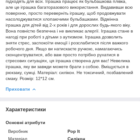
підходять для всіх. Іграшка працює як бульбашкова плівка,
але це іграшка багаторазового використання. Видавивши всю
поверхню, просто переверніть іграшку, щоб продовжувати
насолоджуватися хлопаючими бульбашками. Відмінна
іграшка для дітей від 2-х років і для дорослих будь-якого віку.
Вона повністю безпечна і не викликає алергії. Іграшка стане в
нагоді при роботі з дітьми з аутизмом. Іграшка дозволить
зняти стрес, заспокоїти емоції і розслабитися після важкого
робочого дня. Якщо ви натискаєте ручкою, намагаючись
сконцентруватися, або вам просто потрібно рухатися в
стресових ситуаціях, ця іграшка створена для вас! Невелика
іграшка, яку ви завжди можете брати з собою. Вміщується в
рюкзаку, сумці. Матеріал: силікон. Не токсичний, позбавлений
смаку. Розмір: 12*12 см.
Приховати
Характеристики
Основні атрибути
Виробник
Pop It
Матеріал
Силікон