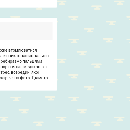
може втомлюватися і
на кінчиках наших пальців
 перебираємо пальцями
 порівняти з медитацією,
трес, всередині якої
лір: як на фото. Діаметр: