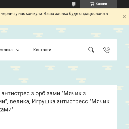
Кошик
 червня у нас канікули. Ваша заявка буде опрацьована в
оставка
Контакти
 антистрес з орбізами "Мячик з
и", велика, Игрушка антистресс "Мячик
ками"