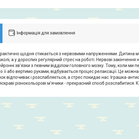
Інформація для замовлення
практично щодня стикається з нервовими напруженнями. Дитина 
колі, а у дорослих регулярний стрес на роботі. Нервові закінчення 
йронні зв'язки з певним відділом головного мозку. Тому, коли ми
о її або вертимо руками, відбувається процес релаксації. Це можна
к відпочиває і розслабляється, а стрес покидає нас. Іграшка-антис
скраві різнокольорові м'ячики - прекрасний спосіб розслабитися. Ко