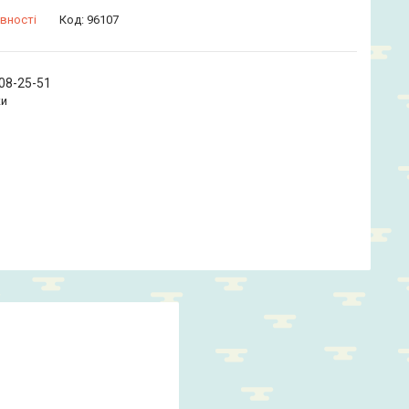
вності
Код:
96107
208-25-51
ки