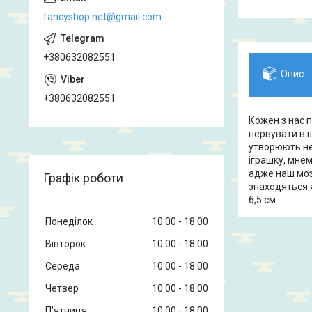
fancyshop.net@gmail.com
+380632082551
Опис
+380632082551
Кожен з нас 
нервувати в ш
утворюють не
іграшку, мнем
адже наш мозо
Графік роботи
знаходяться я
6,5 см.
Понеділок
10:00
18:00
Вівторок
10:00
18:00
Середа
10:00
18:00
Четвер
10:00
18:00
Пʼятниця
10:00
18:00