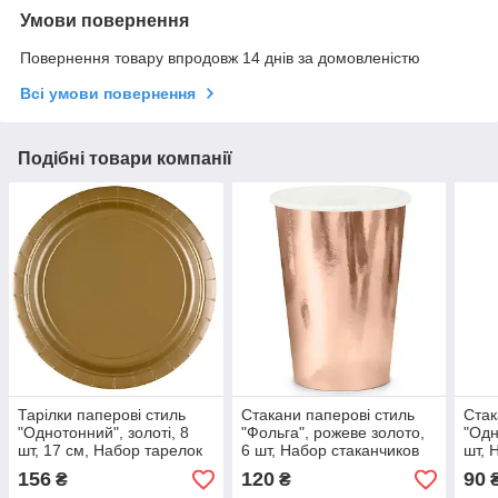
Умови повернення
Повернення товару впродовж 14 днів за домовленістю
Всі умови повернення
Подібні товари компанії
Тарілки паперові стиль
Стакани паперові стиль
Стак
"Однотонний", золоті, 8
"Фольга", рожеве золото,
"Одн
шт, 17 см, Набор тарелок
6 шт, Набор стаканчиков
шт, 
"Золото" 3502-0114
"Розовое Золото" 3502-
"Зол
156
120
90
₴
₴
3663