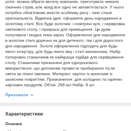
успіх: можна зібрати веселу компанію, приготувати чимало
смачних страв, але захід все одно не запам'ятається. У нього
потрібно обов'язково внести особливу рису - нею стане
оригінальність. Відмінна ідея: оформити день народження в
золотому стилі. Все буде золотим: і повітряні кулі, і сервіровка
святкового столу, і прикраси для приміщення. Це дуже
популярна і модна тема зараз. Оформлення дня народження
в золотом стилі доречно як для дитячого, так і для дорослого
дня народження. Золоте оформлення підходить для будь-
якого інтер'єру, для будь-якого віку і статі іменинника. Набір
паперових стаканчиків як найкраще підійде для сервірування
столу. Стаканчики призначені для одноразового
використання, що допоможе провести прибирання після
свята за лічені хвилини. Матеріал: картон із захисним із
захисним покриттям. Призначення: для холодних та гарячих
харчових продуктів. Об'єм: 266 мл Набір: 8 шт.
Приховати
Характеристики
Основні