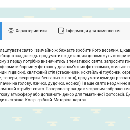
Характеристики
Інформація для замовлення
влаштувати свято і звичайно ж бажаєте зробити його веселим, ціка
бхідно заздалегідь продумати всі деталі, які допоможуть створити
ому з першу потрібно визначитись з тематикою свята, запросити го
оформити барвисту фотозону для пам'ятних фотознімків, стильно 
янди, підвіски), святковий стіл (стаканчики, коктейльні трубочки, сер
ки, топери, феєрверки, бенгальські вогні), продумати кумедні розваг
пачки на голову, язички, дудочки, носики). І ваше свято неодмінно 
езамінний атрибут свята. Паперова гірлянда з яскравим зображенн
ткову атмосферу або доповнити декор для тематичної фотосесії. До
ить стрічка. Колір: срібний. Матеріал: картон