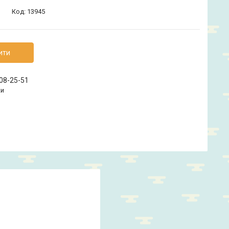
Код:
13945
ити
208-25-51
ки