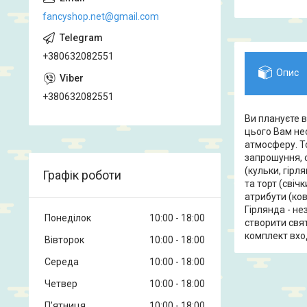
fancyshop.net@gmail.com
+380632082551
Опис
+380632082551
Ви плануєте 
цього Вам нео
атмосферу. Т
запрошуння, 
(кульки, гірл
Графік роботи
та торт (свіч
атрибути (ков
Гірлянда - н
Понеділок
10:00
18:00
створити свя
комплект вход
Вівторок
10:00
18:00
Середа
10:00
18:00
Четвер
10:00
18:00
Пʼятниця
10:00
18:00