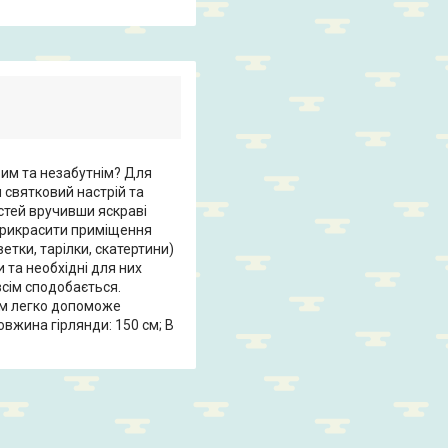
вим та незабутнім? Для
 святковий настрій та
стей вручивши яскраві
прикрасити приміщення
ветки, тарілки, скатертини)
и та необхідні для них
всім сподобається.
ям легко допоможе
вжина гірлянди: 150 см; В