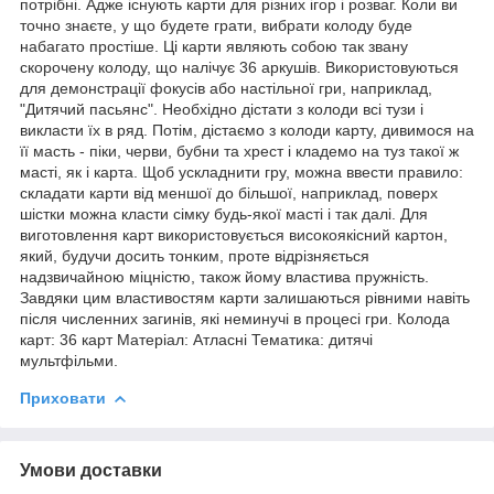
потрібні. Адже існують карти для різних ігор і розваг. Коли ви
точно знаєте, у що будете грати, вибрати колоду буде
набагато простіше. Ці карти являють собою так звану
скорочену колоду, що налічує 36 аркушів. Використовуються
для демонстрації фокусів або настільної гри, наприклад,
"Дитячий пасьянс". Необхідно дістати з колоди всі тузи і
викласти їх в ряд. Потім, дістаємо з колоди карту, дивимося на
її масть - піки, черви, бубни та хрест і кладемо на туз такої ж
масті, як і карта. Щоб ускладнити гру, можна ввести правило:
складати карти від меншої до більшої, наприклад, поверх
шістки можна класти сімку будь-якої масті і так далі. Для
виготовлення карт використовується високоякісний картон,
який, будучи досить тонким, проте відрізняється
надзвичайною міцністю, також йому властива пружність.
Завдяки цим властивостям карти залишаються рівними навіть
після численних загинів, які неминучі в процесі гри. Колода
карт: 36 карт Матеріал: Атласні Тематика: дитячі
мультфільми.
Приховати
Умови доставки