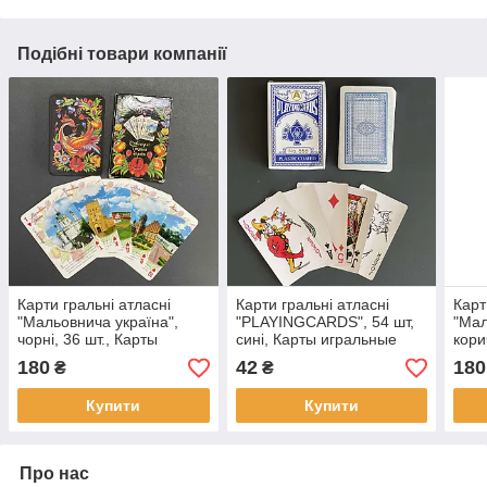
Подібні товари компанії
Карти гральні атласні
Карти гральні атласні
Карт
"Мальовнича україна",
"PLAYINGCARDS", 54 шт,
"Мал
чорні, 36 шт., Карты
сині, Карты игральные
кори
игральные "Живописная
"PLAYINGCARDS"
игр
180
42
180
₴
₴
Украина"
Укра
Купити
Купити
Про нас