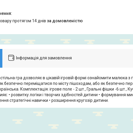
товару протягом 14 днів
за домовленістю
Інформація для замовлення
стільна гра дозволяє в цікавій ігровій формі ознайомити малюка 
 як безпечно переміщатися по місту пішоходам, або як безпечно пер
українська. Комплектація: ігрове поле - 2 шт., Гральні фішки -6 шт., 
прияє: • розвитку логіки і творчих здібностей дитини • формування ми
ення стратегічні навички • розширення кругозір дитини.