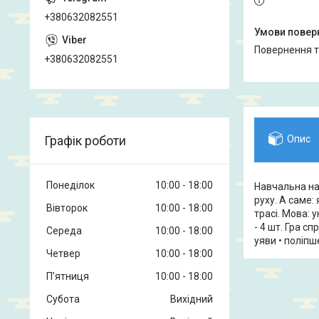
+380632082551
повернення 
+380632082551
Графік роботи
Опис
Понеділок
10:00
18:00
Навчальна на
руху. А саме:
Вівторок
10:00
18:00
трасі. Мова: 
- 4 шт. Гра с
Середа
10:00
18:00
уяви • поліпш
Четвер
10:00
18:00
Пʼятниця
10:00
18:00
Субота
Вихідний