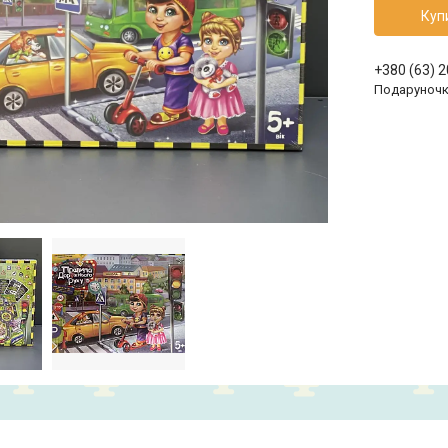
Куп
+380 (63) 
Подаруноч