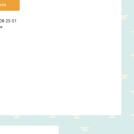
ити
208-25-51
ки