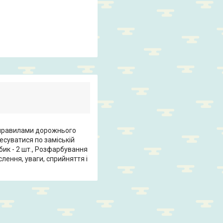
з правилами дорожнього
есуватися по заміській
Кубик - 2 шт., Розфарбування
слення, уваги, сприйняття і