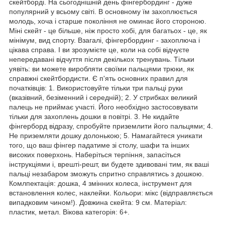
скейтборді. На сьогоднішній день фінгербординг - дуже
популярний у всьому світі. В основному їм захоплюється
молодь, хоча і старше покоління не оминає його стороною.
Міні скейт - це більше, ніж просто хобі, для багатьох - це, як
мінімум, вид спорту. Взагалі, фінгербординг - захоплюча і
цікава справа. І ви зрозумієте це, коли на собі відчуєте
непередавані відчуття після декількох тренувань. Тільки
уявіть: ви можете виробляти своїми пальцями трюки, як
справжні скейтбордисти. Є п'ять основних правил для
початківців: 1. Використовуйте тільки три пальці руки
(вказівний, безіменний і середній); 2. У стрибках великий
палець не приймає участі. Його необхідно застосовувати
тільки для захоплень дошки в повітрі. 3. Не кидайте
фінгерборд відразу, спробуйте приземлити його пальцями; 4.
Не приземляти дошку долонькою; 5. Намагайтеся уникати
того, що ваш фінгер падатиме зі столу, шафи та інших
високих поверхонь. Наберіться терпіння, запасіться
інструкціями і, врешті-решт, ви будете здивовані тим, як ваші
пальці незабаром зможуть спритно справлятись з дошкою.
Комлпектація: дошка, 4 змінних колеса, інструмент для
встановлення колес, наклейки. Кольори: мікс (відправляється
випадковим чином!). Довжина скейта: 9 см. Матеріал:
пластик, метал. Вікова категорія: 6+.