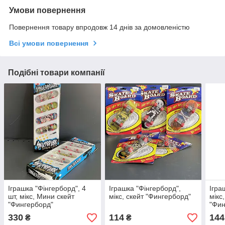
Умови повернення
Повернення товару впродовж 14 днів за домовленістю
Всі умови повернення
Подібні товари компанії
Іграшка "Фінгерборд", 4
Іграшка "Фінгерборд",
Ігра
шт, мікс, Мини скейт
мікс, скейт "Фингерборд"
мікс
"Фингерборд"
"Фин
330
114
144
₴
₴