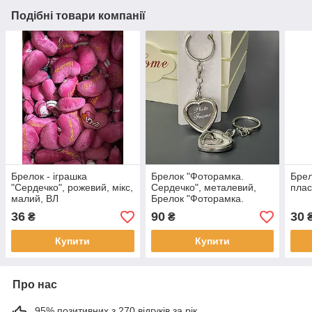
Подібні товари компанії
Брелок - іграшка
Брелок "Фоторамка.
Брел
"Сердечко", рожевий, мікс,
Сердечко", металевий,
плас
малий, ВЛ
Брелок "Фоторамка.
Серце"
36
90
30
₴
₴
Купити
Купити
Про нас
95% позитивних з 270 відгуків за рік