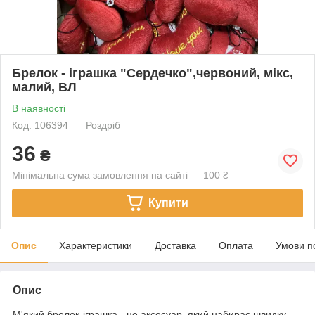
Брелок - іграшка "Сердечко",червоний, мікс,
малий, ВЛ
В наявності
Код: 106394
Роздріб
36
₴
Мінімальна сума замовлення на сайті — 100 ₴
Купити
Опис
Характеристики
Доставка
Оплата
Умови п
Опис
М'який брелок-іграшка - це аксесуар, який набирає швидку