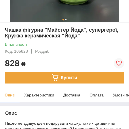
Чашка фігурна "Майстер Йода", супергерої,
Кружка керамическая "Йода"
В наявності
Код: 105828
Роздріб
828
₴
Купити
Опис
Характеристики
Доставка
Оплата
Умови п
Опис
Нікого не здивує ідея подарувати чашку, так як це звичний
предмет посуду досить поширений і популярний, а також є в