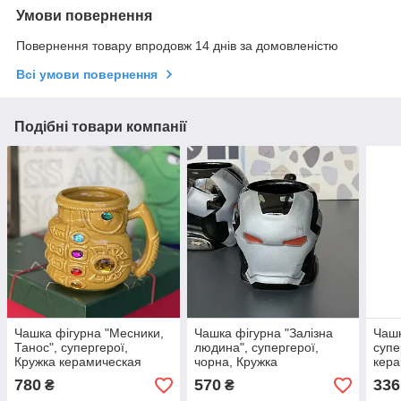
Умови повернення
Повернення товару впродовж 14 днів за домовленістю
Всі умови повернення
Подібні товари компанії
Чашка фігурна "Месники,
Чашка фігурна "Залізна
Чашк
Танос", супергерої,
людина", супергерої,
супе
Кружка керамическая
чорна, Кружка
кера
"Перчатка Таноса с
керамическая "Железный
780
570
336
₴
₴
камнями"
человек"