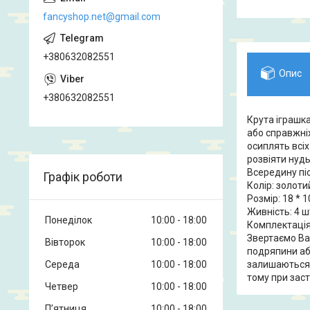
fancyshop.net@gmail.com
+380632082551
Опис
+380632082551
Крута іграшка
або справжніх
осиплять всіх
розвіяти нудь
Всередину пі
Графік роботи
Колір: золоти
Розмір: 18 * 1
Живність: 4 ш
Понеділок
10:00
18:00
Комплектація:
Звертаємо Ваш
Вівторок
10:00
18:00
подряпини або
залишаються 
Середа
10:00
18:00
тому при зас
Четвер
10:00
18:00
Пʼятниця
10:00
18:00