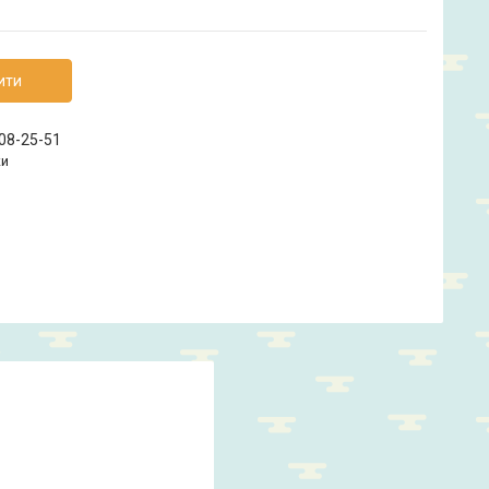
ити
208-25-51
ки