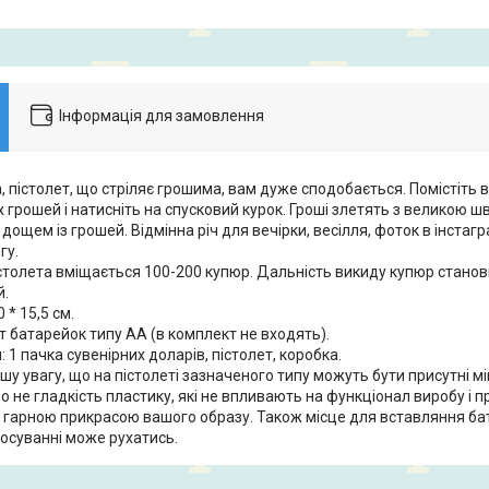
Інформація для замовлення
, пістолет, що стріляє грошима, вам дуже сподобається. Помістіть 
 грошей і натисніть на спусковий курок. Гроші злетять з великою шв
 дощем із грошей. Відмінна річ для вечірки, весілля, фоток в інстагр
гу.
столета вміщається 100-200 купюр. Дальність викиду купюр станов
й.
0 * 15,5 см.
т батарейок типу AA (в комплект не входять).
 1 пачка сувенірних доларів, пістолет, коробка.
у увагу, що на пістолеті зазначеного типу можуть бути присутні мі
 не гладкість пластику, які не впливають на функціонал виробу і 
гарною прикрасою вашого образу. Також місце для вставляння бат
тосуванні може рухатись.