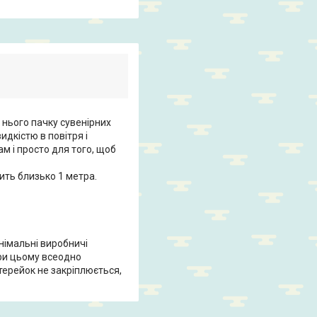
в нього пачку сувенірних
идкістю в повітря і
ам і просто для того, щоб
ить близько 1 метра.
німальні виробничі
при цьому всеодно
ерейок не закріплюється,