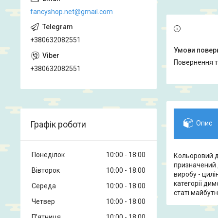
fancyshop.net@gmail.com
+380632082551
повернення 
+380632082551
Графік роботи
Опис
Понеділок
10:00
18:00
Кольоровий ди
призначений д
Вівторок
10:00
18:00
виробу - цилі
категорії дим
Середа
10:00
18:00
статі майбутн
Четвер
10:00
18:00
Пʼятниця
10:00
18:00