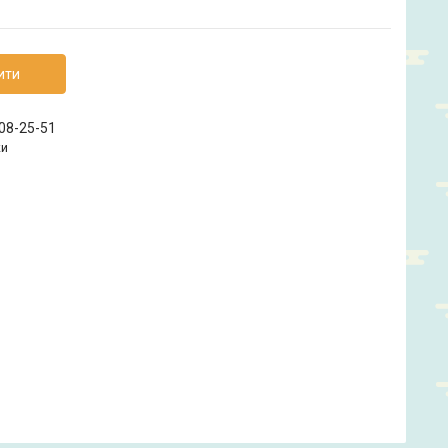
ити
208-25-51
ки