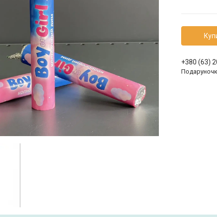
Куп
+380 (63) 
Подаруноч