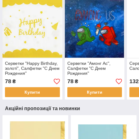
Серветки "Happy Birthday,
Серветки "Амонг Ас",
Серв
золоті", Салфетки "С Днем
Салфетки "С Днем
Салф
Рождения"
Рождения"
78
78
132
₴
₴
Купити
Купити
Акційні пропозиції та новинки