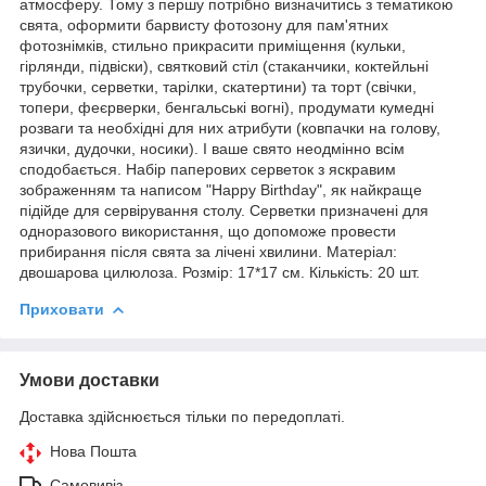
атмосферу. Тому з першу потрібно визначитись з тематикою
свята, оформити барвисту фотозону для пам'ятних
фотознімків, стильно прикрасити приміщення (кульки,
гірлянди, підвіски), святковий стіл (стаканчики, коктейльні
трубочки, серветки, тарілки, скатертини) та торт (свічки,
топери, феєрверки, бенгальські вогні), продумати кумедні
розваги та необхідні для них атрибути (ковпачки на голову,
язички, дудочки, носики). І ваше свято неодмінно всім
сподобається. Набір паперових серветок з яскравим
зображенням та написом "Happy Birthday", як найкраще
підійде для сервірування столу. Серветки призначені для
одноразового використання, що допоможе провести
прибирання після свята за лічені хвилини. Матеріал:
двошарова цилюлоза. Розмір: 17*17 см. Кількість: 20 шт.
Приховати
Умови доставки
Доставка здійснюється тільки по передоплаті.
Нова Пошта
Самовивіз