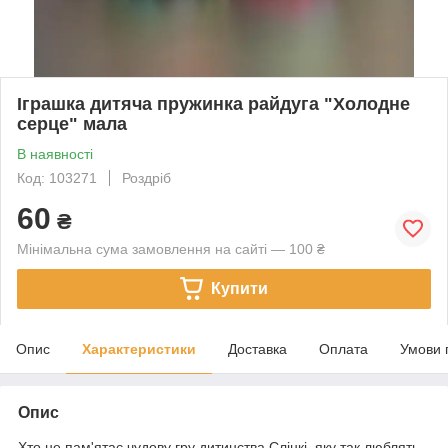
Іграшка дитяча пружинка райдуга "Холодне
серце" мала
В наявності
Код: 103271
Роздріб
60
₴
Мінімальна сума замовлення на сайті — 100 ₴
Купити
Опис
Характеристики
Доставка
Оплата
Умови 
Опис
Хто не пам'ятає чудову гру дитинства Слінкі, яку так люблять