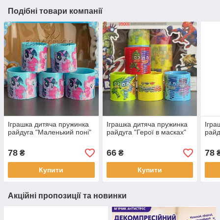
Подібні товари компанії
Іграшка дитяча пружинка
Іграшка дитяча пружинка
Ігра
райдуга "Маленький поні"
райдуга "Герої в масках"
райд
78
66
78
₴
₴
Купити
Купити
Акційні пропозиції та новинки