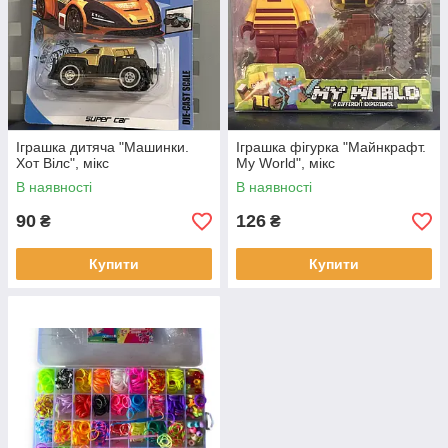
Іграшка дитяча "Машинки.
Іграшка фігурка "Майнкрафт.
Хот Вілс", мікс
My World", мікс
В наявності
В наявності
90
126
₴
₴
Купити
Купити