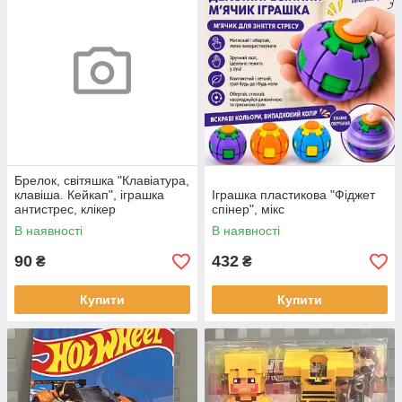
Брелок, світяшка "Клавіатура,
клавіша. Кейкап", іграшка
Іграшка пластикова "Фіджет
антистрес, клікер
спінер", мікс
В наявності
В наявності
90
432
₴
₴
Купити
Купити