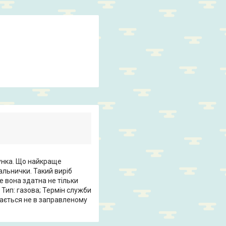
унка. Що найкраще
альнички. Такий виріб
 вона здатна не тільки
 Тип: газова; Термін служби
дається не в заправленому