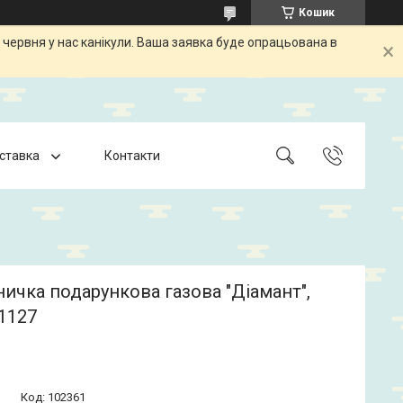
Кошик
 червня у нас канікули. Ваша заявка буде опрацьована в
оставка
Контакти
ичка подарункова газова "Діамант",
1127
Код:
102361