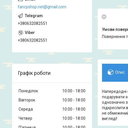
fancyshop.net@gmail.com
+380632082551
повернення 
+380632082551
Графік роботи
Опис
Понеділок
10:00
18:00
Напередодні 
подарувати за
Вівторок
10:00
18:00
однозначно з
підкреслити в
Середа
10:00
18:00
не обмежений
Четвер
10:00
18:00
вигляді!
Пʼятниця
10:00
18:00