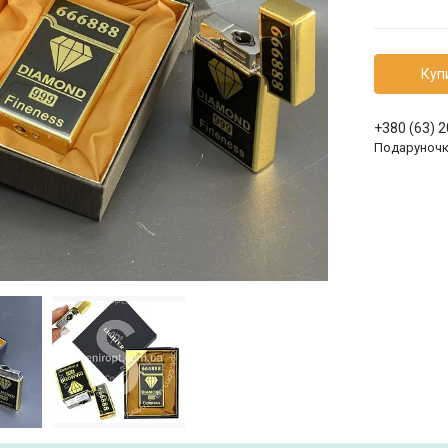
Куп
+380 (63) 
Подаруноч