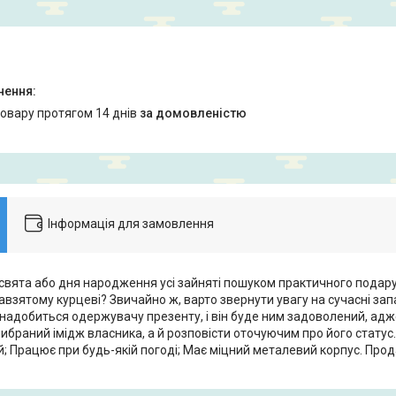
товару протягом 14 днів
за домовленістю
Інформація для замовлення
свята або дня народження усі зайняті пошуком практичного подар
взятому курцеві? Звичайно ж, варто звернути увагу на сучасні зап
надобиться одержувачу презенту, і він буде ним задоволений, адже
ибраний імідж власника, а й розповісти оточуючим про його статус.
; Працює при будь-якій погоді; Має міцний металевий корпус. Про