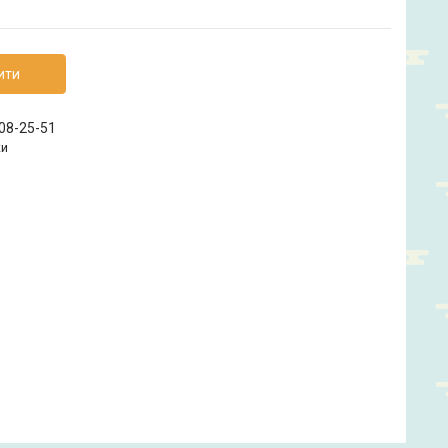
ити
208-25-51
ки