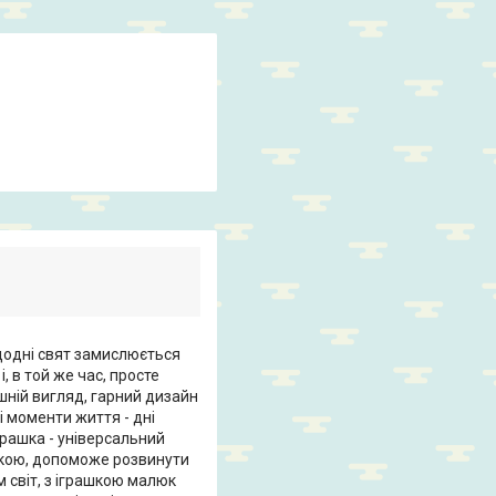
додні свят замислюється
, в той же час, просте
ішній вигляд, гарний дизайн
і моменти життя - дні
грашка - універсальний
шкою, допоможе розвинути
м світ, з іграшкою малюк