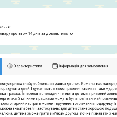
товару протягом 14 днів
за домовленістю
Характеристики
Інформація для замовлення
йпопулярніша і найулюбленіша іграшка діточок. Кожен з нас напере
порадувати дітей. І дуже часто в якості рішення спливає таке мудре і
'яка іграшка. Її переваги очевидні - теплота дотиків, приємний зовн
нергетика. З м'якими іграшками можуть бути пов'язані найприємніш
просто гарний настрій в момент вручення і отримання подарунку. І
й можна знайти безліч застосувань: для дітей стане хорошою поду
алюка, дитина зможе грати з м'яким другом і почне пізнавати з ни