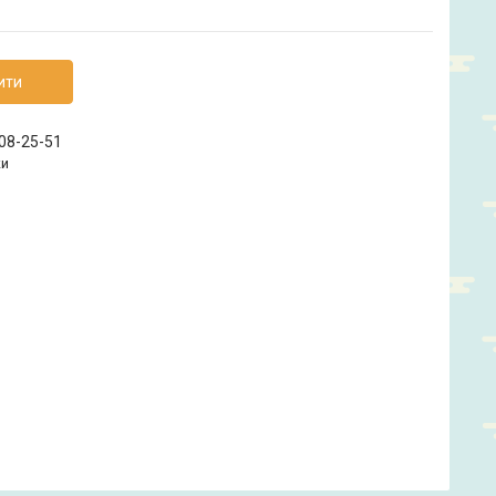
ити
208-25-51
ки