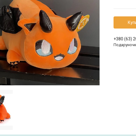
Куп
+380 (63) 
Подаруноч