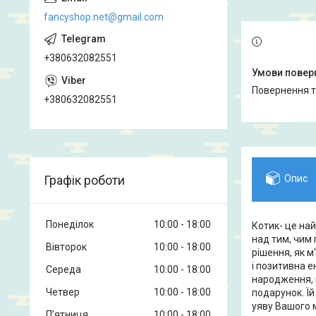
fancyshop.net@gmail.com
+380632082551
повернення 
+380632082551
Графік роботи
Опис
Понеділок
10:00
18:00
Котик- це на
над тим, чим 
Вівторок
10:00
18:00
рішення, як м
і позитивна е
Середа
10:00
18:00
народження, 
Четвер
10:00
18:00
подарунок. Ї
уяву Вашого м
Пʼятниця
10:00
18:00