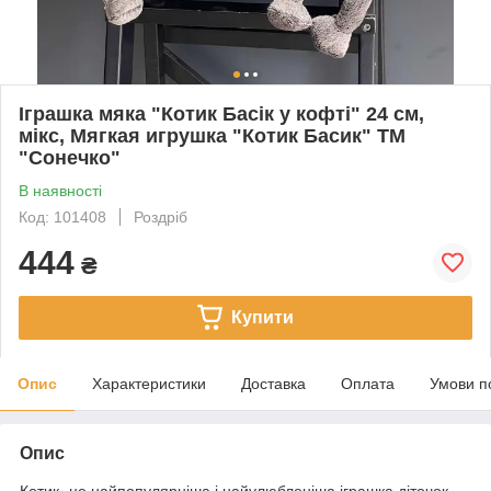
Іграшка мяка "Котик Басік у кофті" 24 см,
мікс, Мягкая игрушка "Котик Басик" ТМ
"Сонечко"
В наявності
Код: 101408
Роздріб
444
₴
Купити
Опис
Характеристики
Доставка
Оплата
Умови п
Опис
Котик- це найпопулярніша і найулюбленіша іграшка діточок.