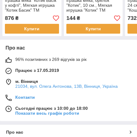
Іграшка мяка "Котик Басік
Іграшка мяка, брелок
Ігра
у кофті", Мягкая игрушка
"Котик", 10 см., Мягкая
24 с
"Котик Басик" ТМ
игрушка "Котик" ТМ
"Кош
"Сонечко"
"Сонечко"
"Сон
876
144
732
₴
₴
Купити
Купити
Про нас
96% позитивних з 269 відгуків за рік
Працює з 17.05.2019
м. Вінниця
21034, вул. Олега Антонова, 13В, Вінниця, Україна
Контакти
Сьогодні працює з 10:00 до 18:00
Показати весь графік роботи
Про нас