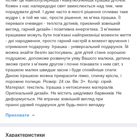
Кожен з нас напередодні свят замислюється над тим, чим
порадувати дітей. І дуже часто в якості рішення спливає таке
мудре і, в той же час, просте рішення, як м'яка іграшка. Її
переваги очевидні - теплота дотиків, приємний зовнішній
вигляд, гарний дизайн і позитивна енергетика. З м'якими
іграшками можуть бути пов'язані найприємніші моменти життя
- дні народження, просто гарний настрій в момент вручення і
отримання подарунку. Іграшка - універсальний подарунок. Їй
можна знайти безліч застосувань: для дітей стане хорошою
подушкою, допоможе розвинути уяву Вашого малюка, дитина
зможе грати з м'яким другом і почне пізнавати з ним світ, з
іграшкою малюк швидше засне і буде спокійніше спати.
Даною іграшкою можна прикрасити ліжко, спинку крісла, і
порожню полицю. Розмір: 24 см. Вік: 3+. Колір: сірий.
Матеріал: текстиль. Іграшка з нетоксичних матеріалів.
Оригінальний дизайн. Не містить шкідливих барвників. Не
деформується. Не втрачає зовнішній вигляд при
пранні.удовий подарунок для будь-якого випадку
Приховати
Характеристики