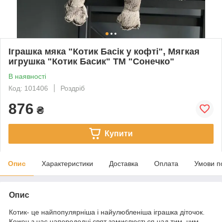
Іграшка мяка "Котик Басік у кофті", Мягкая
игрушка "Котик Басик" ТМ "Сонечко"
В наявності
Код: 101406
Роздріб
876
₴
Купити
Опис
Характеристики
Доставка
Оплата
Умови п
Опис
Котик- це найпопулярніша і найулюбленіша іграшка діточок.
Кожен з нас напередодні свят замислюється над тим, чим