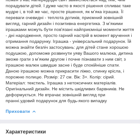
порадувати дітей. І дуже часто в якості рішення спливає таке
мудре і, в той же час, просте рішення, як м'яка іграшка. Її
переваги очевидні - теплота дотиків, приємний зовнішній
вигляд, гарний дизайн і позитивна енергетика. З м'якими
іграшками можуть бути пов'язані найприємніші моменти життя
- дні народження, просто гарний настрій в момент вручення і
отримання подарунку. Іграшка - універсальний подарунок. Їй
можна знайти безліч застосувань: для дітей стане хорошою
подушкою, допоможе розвинути уяву Вашого малюка, дитина
зможе грати з м'яким другом і почне пізнавати з ним світ, з
іграшкою малюк швидше засне і буде спокійніше спати.
Даною іграшкою можна прикрасити ліжко, спинку крісла, і
порожню полицю. Розмір: 27 см. Вік: 3+. Колір: сірий.
Матеріал: текстиль. Іграшка з нетоксичних матеріалів.
Оригінальний дизайн. Не містить шкідливих барвників. Не
деформується. Не втрачає зовнішній вигляд при
пранні.удовий подарунок для будь-якого випадку
Приховати
Характеристики