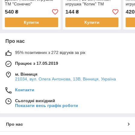
ТМ "Сонечко"
игрушка "Котик" ТМ
игру
"Сонечко"
540
144
420
₴
₴
Купити
Купити
Про нас
95% позитивних з 272 відгуків за рік
Працює з 17.05.2019
м. Вінниця
21034, вул. Олега Антонова, 13В, Вінниця, Україна
Контакти
Сьогодні вихідний
Показати весь графік роботи
Про нас