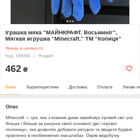
Іграшка мяка "МАЙНКРАФТ. Восьминіг",
Мягкая игрушка "Minecraft." ТМ "Копиця"
Немає в наявності
Код: 100490
Роздріб
462
₴
Опис
Характеристики
Доставка
Оплата
Умови п
Опис
Minecraft — гра, яка з кожним днем завойовує ігровий світ усе
більше і більше за рахунок своєї основної ідеї «ігрової
пісочниці», яка дозволяє добувати ресурси та зводити будівлі
практично в необмежених масштабах. Окрім видобутку