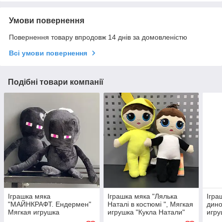
Умови повернення
Повернення товару впродовж 14 днів за домовленістю
Всі умови повернення
Подібні товари компанії
Іграшка мяка
Іграшка мяка "Лялька
Ігра
"МАЙНКРАФТ. Ендермен"
Наталі в костюмі ", Мягкая
дино
Мягкая игрушка
игрушка "Кукла Натали"
игру
"Minecraft"
ТМ "Копиця"
ТМ "