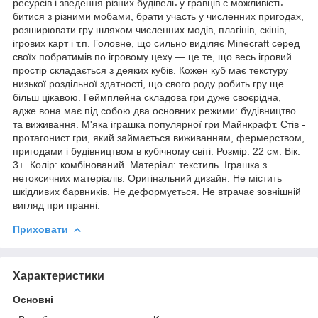
ресурсів і зведення різних будівель у гравців є можливість
битися з різними мобами, брати участь у численних пригодах,
розширювати гру шляхом численних модів, плагінів, скінів,
ігрових карт і т.п. Головне, що сильно виділяє Minecraft серед
своїх побратимів по ігровому цеху — це те, що весь ігровий
простір складається з деяких кубів. Кожен куб має текстуру
низької роздільної здатності, що свого роду робить гру ще
більш цікавою. Геймплейна складова гри дуже своєрідна,
адже вона має під собою два основних режими: будівництво
та виживання. М'яка іграшка популярної гри Майнкрафт. Стів -
протагонист гри, який займається виживанням, фермерством,
пригодами і будівництвом в кубічному світі. Розмір: 22 см. Вік:
3+. Колір: комбінований. Матеріал: текстиль. Іграшка з
нетоксичних матеріалів. Оригінальний дизайн. Не містить
шкідливих барвників. Не деформується. Не втрачає зовнішній
вигляд при пранні.
Приховати
Характеристики
Основні