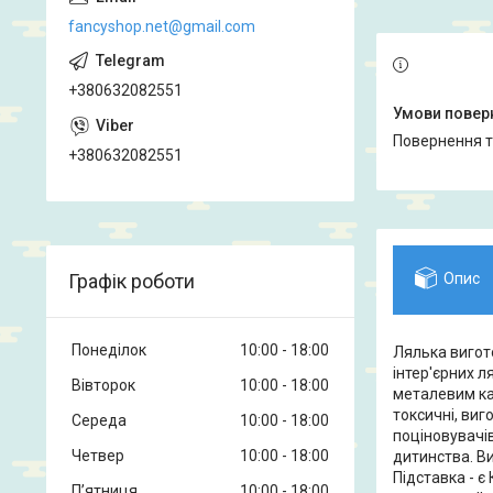
fancyshop.net@gmail.com
+380632082551
повернення 
+380632082551
Графік роботи
Опис
Понеділок
10:00
18:00
Лялька вигот
інтер'єрних л
Вівторок
10:00
18:00
металевим ка
токсичні, ви
Середа
10:00
18:00
поціновувачів
Четвер
10:00
18:00
дитинства. Ви
Підставка - є
Пʼятниця
10:00
18:00