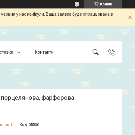
Кошик
 червня у нас канікули. Ваша заявка буде опрацьована в
оставка
Контакти
 порцелянова, фарфорова
вності
Код:
05530