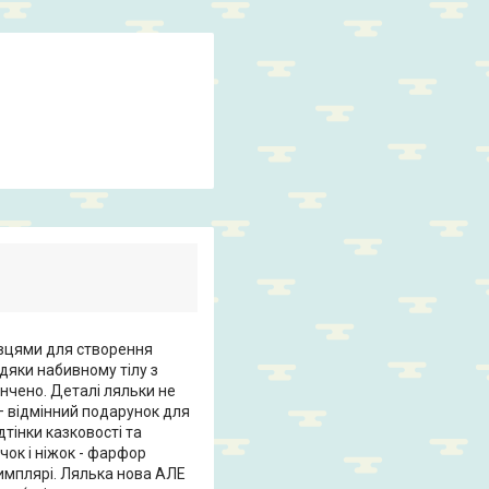
івцями для створення
вдяки набивному тілу з
нчено. Деталі ляльки не
– відмінний подарунок для
дтінки казковості та
чок і ніжок - фарфор
зимплярі. Лялька нова АЛЕ