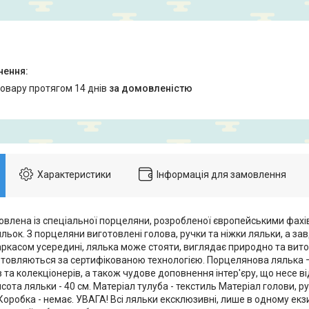
товару протягом 14 днів
за домовленістю
Характеристики
Інформація для замовлення
овлена із спеціальної порцеляни, розробленої європейськими фах
яльок. З порцеляни виготовлені голова, ручки та ніжки ляльки, а за
ркасом усередині, лялька може стояти, виглядає природно та вито
готовляються за сертифікованою технологією. Порцелянова лялька 
 та колекціонерів, а також чудове доповнення інтер'єру, що несе ві
сота ляльки - 40 см. Матеріал тулуба - текстиль Матеріал голови, ру
 Коробка - немає. УВАГА! Всі ляльки ексклюзивні, лише в одному ек