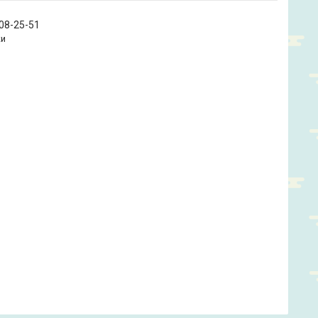
208-25-51
ки