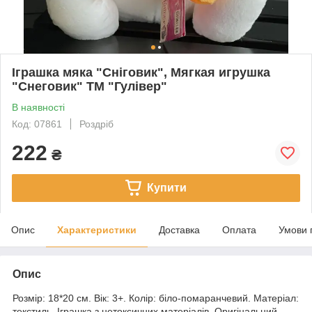
Іграшка мяка "Сніговик", Мягкая игрушка
"Снеговик" ТМ "Гулівер"
В наявності
Код: 07861
Роздріб
222
₴
Купити
Опис
Характеристики
Доставка
Оплата
Умови 
Опис
Розмір: 18*20 см. Вік: 3+. Колір: біло-помаранчевий. Матеріал:
текстиль. Іграшка з нетоксичних матеріалів. Оригінальний