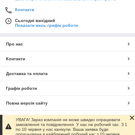
Контакти
Сьогодні вихідний
Показати весь графік роботи
Про нас
Контакти
Доставка та оплата
Графік роботи
Повна версія сайту
Сайт створено на маркетплейсі
Prom.ua
УВАГА! Зараз компанія не може швидко опрацювати
замовлення та повідомлення. У нас не робочий час. З 1
по 10 червня у нас канікули. Ваша заявка буде
Політика конфіденційності
опрацьована в найближчий робочий час з 10 червня.