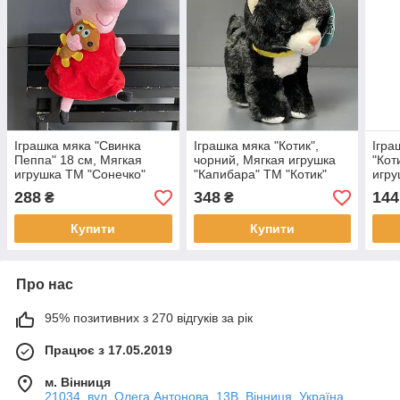
Іграшка мяка "Свинка
Іграшка мяка "Котик",
Ігра
Пеппа" 18 см, Мягкая
чорний, Мягкая игрушка
"Кот
игрушка ТМ "Сонечко"
"Капибара" ТМ "Котик"
игру
"Сон
288
348
144
₴
₴
Купити
Купити
Про нас
95% позитивних з 270 відгуків за рік
Працює з 17.05.2019
м. Вінниця
21034, вул. Олега Антонова, 13В, Вінниця, Україна