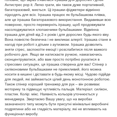
Антистрес pop it. Легко грати, він також дуже портативний,
багаторазовий, миється. Ці іграшки-фіджетери відмінно
підходять для всіх. Іграшка працює як бульбашкова плівка,
але це іграшка багаторазового використання. Видавивши всю
поверхню, просто переверніть іграшку, щоб продовжувати
насолоджуватися хлопаючими бульбашками. Відмінна
іграшка для дітей від 2-х років і для дорослих будь-якого віку.
Вона повністю безпечна і не викликає алергії. Іграшка стане в
нагоді при роботі з дітьми з аутизмом. Іграшка дозволить
зняти стрес, заспокоїти емоції і розслабитися після важкого
робочого дня. Якщо ви натискаєте ручкою, намагаючись
сконцентруватися, або вам просто потрібно рухатися в
стресових ситуаціях, ця іграшка створена для вас! Спінер з
силіконовими бульбашками не примхливий, його можна
носити в кишені і діставати в будь-якому місці. Чудово підійде
для людей, які займаються цілий день монотонною роботою.
Також спінер хороший тренажер для рук – він розвиває
моторику та підвищує чутливість пальців. Матеріал: силікон,
пластик. Колір: мікс. Наявність кольорів уточнюється у
менеджера. Звертаємо Вашу увагу, що на виробах
зазначеного типу можуть бути присутні мінімальні виробничі
подряпини або не гладкість матеріалу, які не впливають на
функціонал виробу.