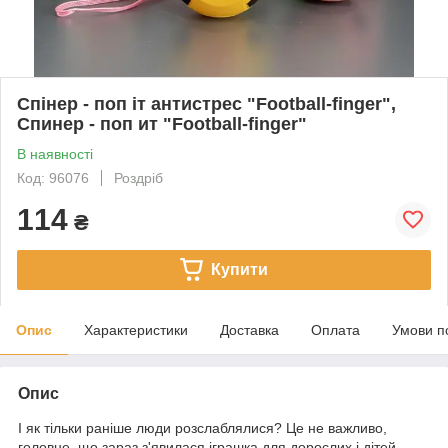
Спінер - поп іт антистрес "Football-finger",
Спинер - поп ит "Football-finger"
В наявності
Код: 96076
Роздріб
114
₴
Купити
Опис
Характеристики
Доставка
Оплата
Умови п
Опис
І як тільки раніше люди розслаблялися? Це не важливо,
головне, що зараз з'явилася іграшка для дорослих і дітей