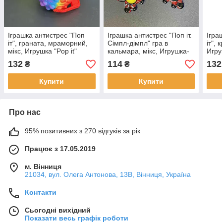
Іграшка антистрес "Поп
Іграшка антистрес "Поп іт.
Ігра
іт", граната, мраморний,
Сімпл-дімпл" гра в
іт",
мікс, Игрушка "Pop it"
кальмара, мікс, Игрушка-
Игру
антистресс "Pop it"
132
114
132
₴
₴
Купити
Купити
Про нас
95% позитивних з 270 відгуків за рік
Працює з 17.05.2019
м. Вінниця
21034, вул. Олега Антонова, 13В, Вінниця, Україна
Контакти
Сьогодні вихідний
Показати весь графік роботи