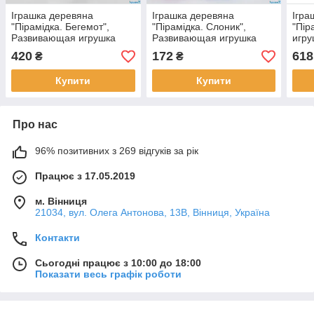
Іграшка деревяна
Іграшка деревяна
Ігра
"Пірамідка. Бегемот",
"Пірамідка. Слоник",
"Пір
Развивающая игрушка
Развивающая игрушка
игру
"Пирамидка. Бегемот"
"Пирамидка. Слоник" 9390
479
420
172
618
₴
₴
39391
Купити
Купити
Про нас
96% позитивних з 269 відгуків за рік
Працює з 17.05.2019
м. Вінниця
21034, вул. Олега Антонова, 13В, Вінниця, Україна
Контакти
Сьогодні працює з 10:00 до 18:00
Показати весь графік роботи