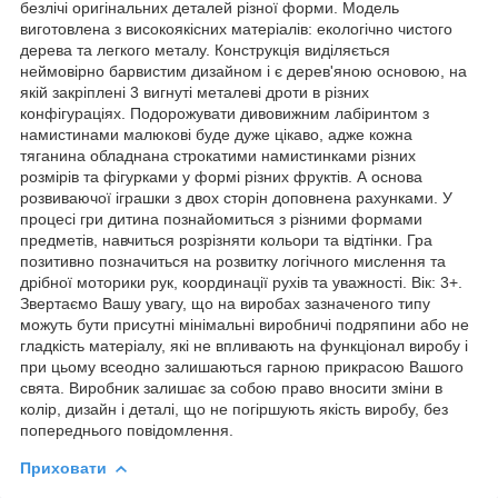
безлічі оригінальних деталей різної форми. Модель
виготовлена з високоякісних матеріалів: екологічно чистого
дерева та легкого металу. Конструкція виділяється
неймовірно барвистим дизайном і є дерев'яною основою, на
якій закріплені 3 вигнуті металеві дроти в різних
конфігураціях. Подорожувати дивовижним лабіринтом з
намистинами малюкові буде дуже цікаво, адже кожна
тяганина обладнана строкатими намистинками різних
розмірів та фігурками у формі різних фруктів. А основа
розвиваючої іграшки з двох сторін доповнена рахунками. У
процесі гри дитина познайомиться з різними формами
предметів, навчиться розрізняти кольори та відтінки. Гра
позитивно позначиться на розвитку логічного мислення та
дрібної моторики рук, координації рухів та уважності. Вік: 3+.
Звертаємо Вашу увагу, що на виробах зазначеного типу
можуть бути присутні мінімальні виробничі подряпини або не
гладкість матеріалу, які не впливають на функціонал виробу і
при цьому всеодно залишаються гарною прикрасою Вашого
свята. Виробник залишає за собою право вносити зміни в
колір, дизайн і деталі, що не погіршують якість виробу, без
попереднього повідомлення.
Приховати