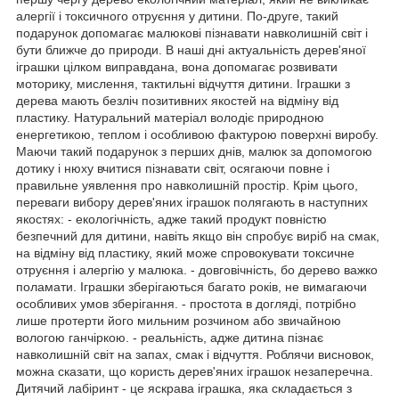
алергії і токсичного отруєння у дитини. По-друге, такий
подарунок допомагає малюкові пізнавати навколишній світ і
бути ближче до природи. В наші дні актуальність дерев'яної
іграшки цілком виправдана, вона допомагає розвивати
моторику, мислення, тактильні відчуття дитини. Іграшки з
дерева мають безліч позитивних якостей на відміну від
пластику. Натуральний матеріал володіє природною
енергетикою, теплом і особливою фактурою поверхні виробу.
Маючи такий подарунок з перших днів, малюк за допомогою
дотику і нюху вчитися пізнавати світ, осягаючи повне і
правильне уявлення про навколишній простір. Крім цього,
переваги вибору дерев'яних іграшок полягають в наступних
якостях: - екологічність, адже такий продукт повністю
безпечний для дитини, навіть якщо він спробує виріб на смак,
на відміну від пластику, який може спровокувати токсичне
отруєння і алергію у малюка. - довговічність, бо дерево важко
поламати. Іграшки зберігаються багато років, не вимагаючи
особливих умов зберігання. - простота в догляді, потрібно
лише протерти його мильним розчином або звичайною
вологою ганчіркою. - реальність, адже дитина пізнає
навколишній світ на запах, смак і відчуття. Роблячи висновок,
можна сказати, що користь дерев'яних іграшок незаперечна.
Дитячий лабіринт - це яскрава іграшка, яка складається з