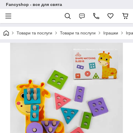
Fancyshop - все для свята
Товари та послуги
Товари та послуги
Іграшки
Ігр