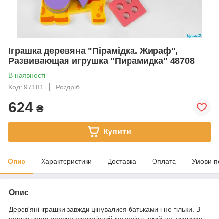
Іграшка деревяна "Пірамідка. Жираф",
Развивающая игрушка "Пирамидка" 48708
В наявності
Код: 97181
Роздріб
624
₴
Купити
Опис
Характеристики
Доставка
Оплата
Умови п
Опис
Дерев'яні іграшки завжди цінувалися батьками і не тільки. В
першу чергу дерево екологічний матеріал, який не викликає