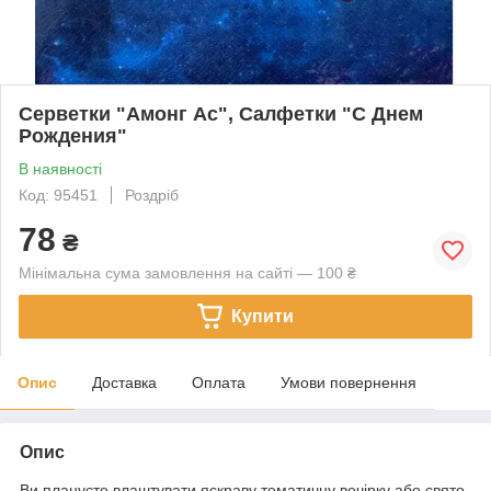
Серветки "Амонг Ас", Салфетки "С Днем
Рождения"
В наявності
Код: 95451
Роздріб
78
₴
Мінімальна сума замовлення на сайті — 100 ₴
Купити
Опис
Доставка
Оплата
Умови повернення
Опис
Ви плануєте влаштувати яскраву тематичну вечірку або свято.