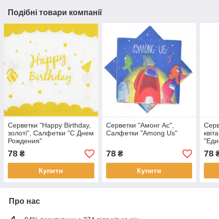
Подібні товари компанії
Серветки "Happy Birthday,
Серветки "Амонг Ас",
Серв
золоті", Салфетки "С Днем
Салфетки "Among Us"
квіт
Рождения"
"Еди
78
78
78
₴
₴
Купити
Купити
Про нас