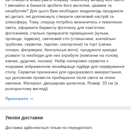
І звичайно ж бажаєте зробити його веселим, цікавим та
незабутнім? Для цього Вам необхідно заздалегідь продумати
всі деталі, які допоможуть створити святковий настрій та
атмосферу. Тому, спершу потрібно визначитись з тематикою
свята, оформити барвисту фотозону для пам'ятних
фотознімків, стильно прикрасити приміщення (кульки,
гірлянди, підвіски), святковий стіл (стаканчики, коктейльні
трубочки, серветки, тарілки, скатертини) та торт (свічки,
топери, феєрверки, бенгальські вогні), продумати кумедні
розваги та необхідні для них атрибути (ковпачки на голову,
язички, дудочки, носики). Набір паперових серветок з
яскравим зображенням якнайкраще підійде для сервірування
столу. Серветки призначені для одноразового використання,
що допоможе провести прибирання після свята за лічені
хвилини. Матеріал: двошарова цилюлоза. Розмір: 33 см (в
розгорнотому вигляді).
Приховати
Умови доставки
Доставка здійснюється тільки по передоплаті.