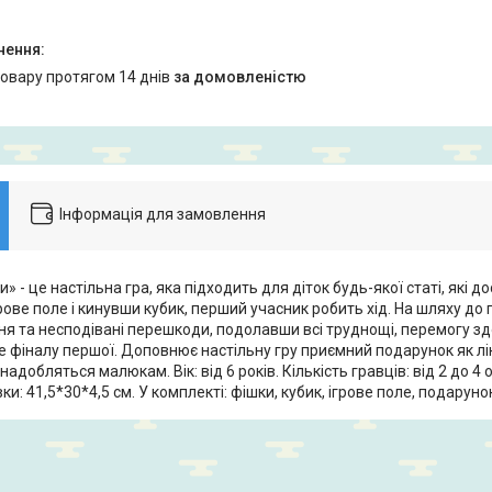
товару протягом 14 днів
за домовленістю
Інформація для замовлення
и» - це настільна гра, яка підходить для діток будь-якої статі, які д
ове поле і кинувши кубик, перший учасник робить хід. На шляху до
ня та несподівані перешкоди, подолавши всі труднощі, перемогу зд
 фіналу першої. Доповнює настільну гру приємний подарунок як ліні
адобляться малюкам. Вік: від 6 років. Кількість гравців: від 2 до 4 о
ки: 41,5*30*4,5 см. У комплекті: фішки, кубик, ігрове поле, подаруно