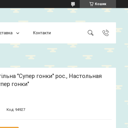
Кошик
оставка
Контакти
тільна "Супер гонки" рос., Настольная
упер гонки"
Код:
94927