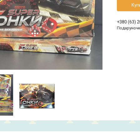
Куп
+380 (63) 
Подаруноч