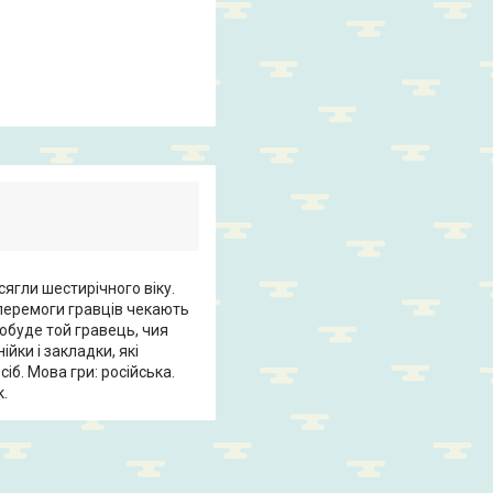
осягли шестирічного віку.
 перемоги гравців чекають
обуде той гравець, чия
йки і закладки, які
сіб. Мова гри: російська.
к.