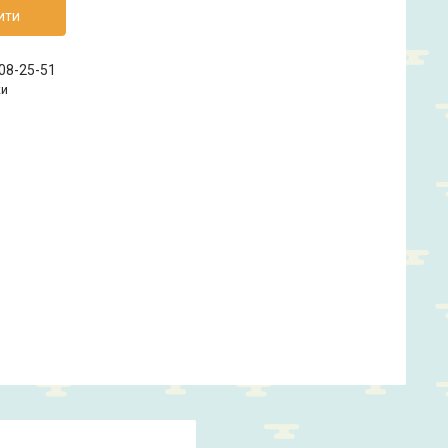
ити
208-25-51
ки