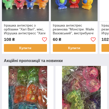
Іграшка антистрес з
Іграшка антистрес
Ігра
орбізами "Хагі Вагі", мікс,
резинова "Монстри. Майк
рези
Игрушка антистресс "Хаги
Вазовський", вистрибуючі
Игру
Ваги" 56243
очі, Игрушка антистресс
"Сп
108
60
102
₴
₴
"Монстры"
Купити
Купити
Акційні пропозиції та новинки