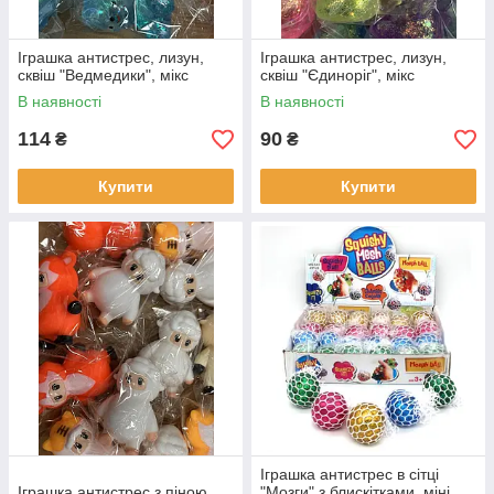
Іграшка антистрес, лизун,
Іграшка антистрес, лизун,
сквіш "Ведмедики", мікс
сквіш "Єдиноріг", мікс
В наявності
В наявності
114
90
₴
₴
Купити
Купити
Іграшка антистрес в сітці
Іграшка антистрес з піною
"Мозги" з блискітками, міні,