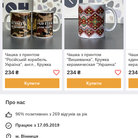
Чашка з принтом
Чашка з принтом
Чашк
"Російській корабель.
"Вишиванка", Кружка
єдин
Україна", англ., Кружка
керамическая "Украина"
кера
керамическая "Украина"
234
234
234
₴
₴
Купити
Купити
Про нас
96% позитивних з 269 відгуків за рік
Працює з 17.05.2019
м. Вінниця