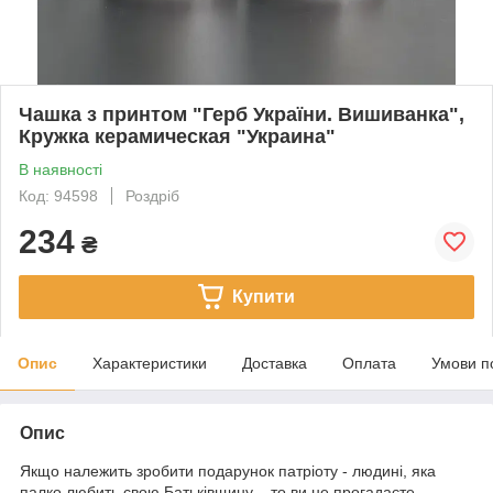
Чашка з принтом "Герб України. Вишиванка",
Кружка керамическая "Украина"
В наявності
Код: 94598
Роздріб
234
₴
Купити
Опис
Характеристики
Доставка
Оплата
Умови п
Опис
Якщо належить зробити подарунок патріоту - людині, яка
палко любить свою Батьківщину, - то ви не прогадаєте,