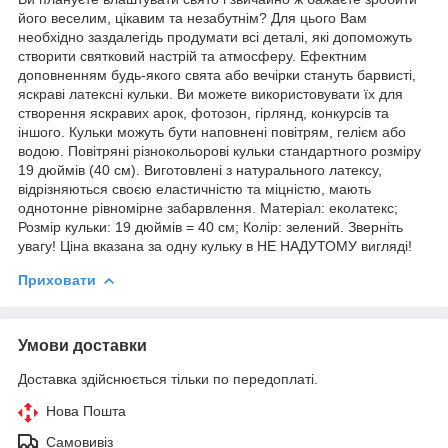
його веселим, цікавим та незабутнім? Для цього Вам
необхідно заздалегідь продумати всі деталі, які допоможуть
створити святковий настрій та атмосферу. Ефектним
доповненням будь-якого свята або вечірки стануть барвисті,
яскраві латексні кульки. Ви можете використовувати їх для
створення яскравих арок, фотозон, гірлянд, конкурсів та
іншого. Кульки можуть бути наповнені повітрям, гелієм або
водою. Повітряні різнокольорові кульки стандартного розміру
19 дюймів (40 см). Виготовлені з натурального латексу,
відрізняються своєю еластичністю та міцністю, мають
однотонне рівномірне забарвлення. Матеріал: еколатекс;
Розмір кульки: 19 дюймів = 40 см; Колір: зелений. Зверніть
увагу! Ціна вказана за одну кульку в НЕ НАДУТОМУ вигляді!
Приховати
Умови доставки
Доставка здійснюється тільки по передоплаті.
Нова Пошта
Самовивіз