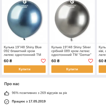
Кулька 19"/48 Shiny Blue
Кулька 19"/48 Shiny Silver
Куль
092 блакитний хром
срібний 089 хром латекс
ківі
латекс однотоннний ТМ
однотоннний ТМ "Gemar"
лате
"Gemar" шт.
шт.
"Gem
60
60
60
₴
₴
Купити
Купити
Про нас
96% позитивних з 269 відгуків за рік
Працює з 17.05.2019