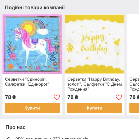
Подібні товари компанії
Серветки "Єдиноріг",
Серветки "Happy Birthday,
Серв
Салфетки "Единорог"
золоті", Салфетки "С Днем
Сал
Рождения"
Рож
78
78
78
₴
₴
Купити
Купити
Про нас