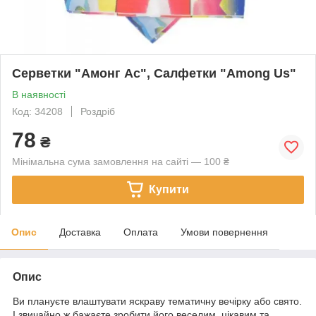
Серветки "Амонг Ас", Салфетки "Among Us"
В наявності
Код: 34208
Роздріб
78
₴
Мінімальна сума замовлення на сайті — 100 ₴
Купити
Опис
Доставка
Оплата
Умови повернення
Опис
Ви плануєте влаштувати яскраву тематичну вечірку або свято.
І звичайно ж бажаєте зробити його веселим, цікавим та