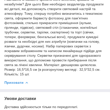
незабутнім? Для цього Вам необхідно заздалегідь продумати
всі деталі, які допоможуть створити святковий настрій та
атмосферу. Тому, спершу потрібно визначитись з тематикою
свята, оформити барвисту фотозону для пам'ятних
фотознімків, стильно прикрасити приміщення (кульки,
гірлянди, підвіски), святковий стіл (стаканчики, коктейльні
трубочки, серветки, тарілки, скатертини) та торт (свічки,
топери, феєрверки, бенгальські вогні), продумати кумедні
розваги та необхідні для них атрибути (ковпачки на голову,
язички, дудочки, носики). Набір паперових серветок з
яскравим зображенням та написом якнайкраще підійде для
сервірування столу. Серветки призначені для одноразового
використання, що допоможе провести прибирання після
свята за лічені хвилини. Матеріал: двошарова цилюлоза.
Розмір: 16,5*16,5 см (в розгорнутому вигляді : 32,5*32,5 см.
Кількість: 15 шт.
Приховати
Умови доставки
Доставка здійснюється тільки по передоплаті.