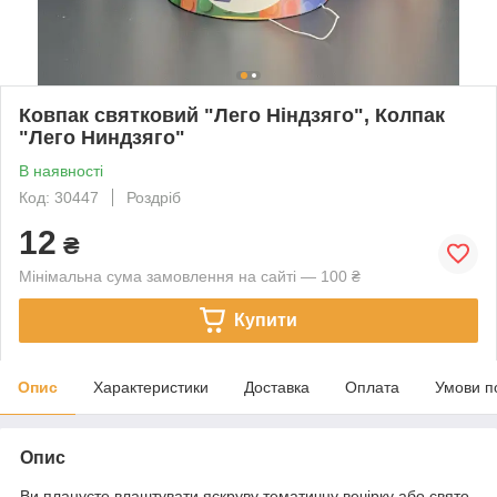
Ковпак святковий "Лего Ніндзяго", Колпак
"Лего Ниндзяго"
В наявності
Код: 30447
Роздріб
12
₴
Мінімальна сума замовлення на сайті — 100 ₴
Купити
Опис
Характеристики
Доставка
Оплата
Умови п
Опис
Ви плануєте влаштувати яскруву тематичну вечірку або свято.