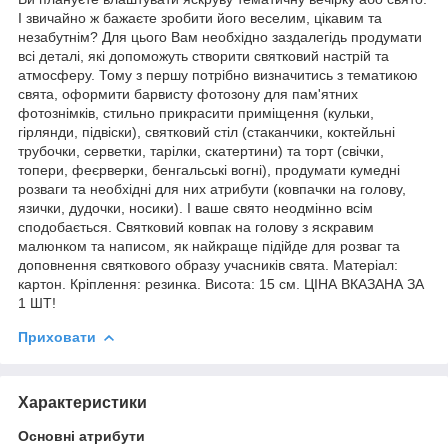
І звичайно ж бажаєте зробити його веселим, цікавим та
незабутнім? Для цього Вам необхідно заздалегідь продумати
всі деталі, які допоможуть створити святковий настрій та
атмосферу. Тому з першу потрібно визначитись з тематикою
свята, оформити барвисту фотозону для пам'ятних
фотознімків, стильно прикрасити приміщення (кульки,
гірлянди, підвіски), святковий стіл (стаканчики, коктейльні
трубочки, серветки, тарілки, скатертини) та торт (свічки,
топери, феєрверки, бенгальські вогні), продумати кумедні
розваги та необхідні для них атрибути (ковпачки на голову,
язички, дудочки, носики). І ваше свято неодмінно всім
сподобається. Святковий ковпак на голову з яскравим
малюнком та написом, як найкраще підійде для розваг та
доповнення святкового образу учасників свята. Матеріал:
картон. Кріплення: резинка. Висота: 15 см. ЦІНА ВКАЗАНА ЗА
1 ШТ!
Приховати
Характеристики
Основні атрибути