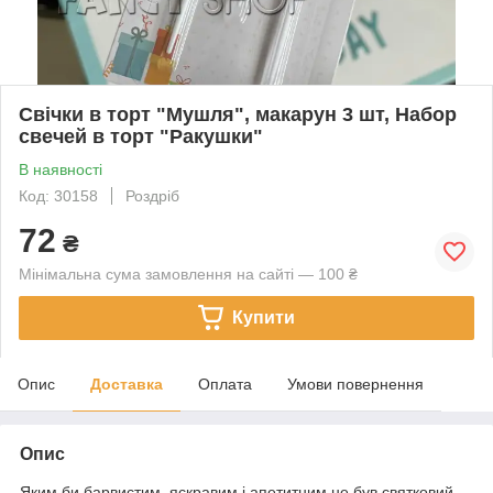
Свічки в торт "Мушля", макарун 3 шт, Набор
свечей в торт "Ракушки"
В наявності
Код: 30158
Роздріб
72
₴
Мінімальна сума замовлення на сайті — 100 ₴
Купити
Опис
Доставка
Оплата
Умови повернення
Опис
Яким би барвистим, яскравим і апетитним не був святковий