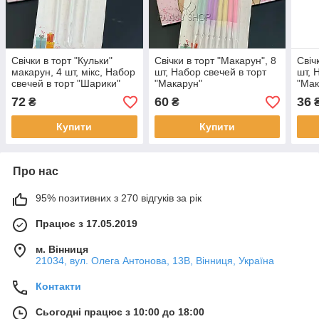
Свічки в торт "Кульки"
Свічки в торт "Макарун", 8
Свіч
макарун, 4 шт, мікс, Набор
шт, Набор свечей в торт
шт, 
свечей в торт "Шарики"
"Макарун"
"Мак
72
60
36
₴
₴
Купити
Купити
Про нас
95% позитивних з 270 відгуків за рік
Працює з 17.05.2019
м. Вінниця
21034, вул. Олега Антонова, 13В, Вінниця, Україна
Контакти
Сьогодні працює з 10:00 до 18:00