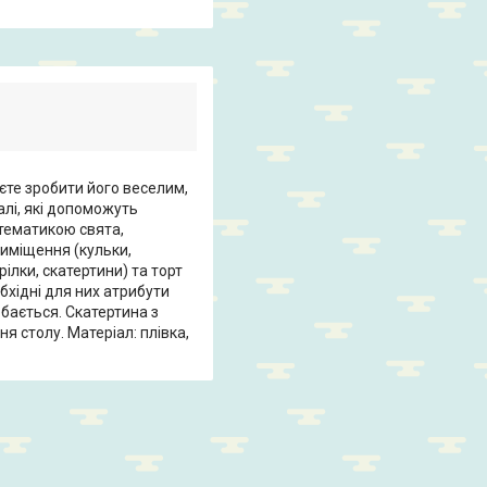
єте зробити його веселим,
алі, які допоможуть
 тематикою свята,
иміщення (кульки,
рілки, скатертини) та торт
обхідні для них атрибути
обається. Скатертина з
 столу. Матеріал: плівка,