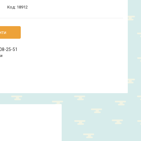
Код:
18912
ити
208-25-51
ки