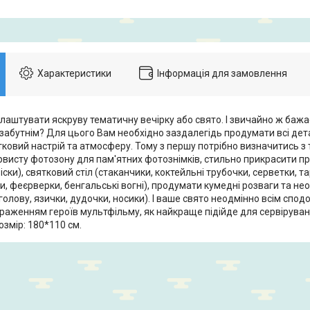
Характеристики
Інформація для замовлення
лаштувати яскруву тематичну вечірку або свято. І звичайно ж бажа
езабутнім? Для цього Вам необхідно заздалегідь продумати всі дет
тковий настрій та атмосферу. Тому з першу потрібно визначитись з
висту фотозону для пам'ятних фотознімків, стильно прикрасити пр
віски), святковий стіл (стаканчики, коктейльні трубочки, серветки, та
ри, феєрверки, бенгальські вогні), продумати кумедні розваги та не
голову, язички, дудочки, носики). І ваше свято неодмінно всім спод
аженням героїв мультфільму, як найкраще підійде для сервірування
озмір: 180*110 см.