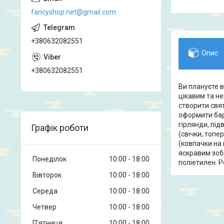
fancyshop.net@gmail.com
+380632082551
Опис
+380632082551
Ви плануєте в
цікавим та н
створити свя
оформити бар
гірлянди, під
Графік роботи
(свічки, топе
(ковпачки на 
яскравим зобр
Понеділок
10:00
18:00
поліетилен. Р
Вівторок
10:00
18:00
Середа
10:00
18:00
Четвер
10:00
18:00
Пʼятниця
10:00
18:00