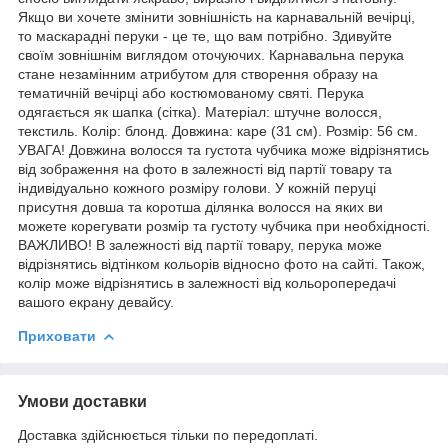
Якщо ви хочете змінити зовнішність на карнавальній вечірці,
то маскарадні перуки - це те, що вам потрібно. Здивуйте
своїм зовнішнім виглядом оточуючих. Карнавальна перука
стане незамінним атрибутом для створення образу на
тематичній вечірці або костюмованому святі. Перука
одягається як шапка (сітка). Матеріал: штучне волосся,
текстиль. Колір: блонд. Довжина: каре (31 см). Розмір: 56 см.
УВАГА! Довжина волосся та густота чубчика може відрізнятись
від зображення на фото в залежності від партії товару та
індивідуально кожного розміру голови. У кожній перуці
присутня довша та коротша ділянка волосся на яких ви
можете корегувати розмір та густоту чубчика при необхідності.
ВАЖЛИВО! В залежності від партії товару, перука може
відрізнятись відтінком кольорів відносно фото на сайті. Також,
колір може відрізнятись в залежності від кольоропередачі
вашого екрану девайсу.
Приховати
Умови доставки
Доставка здійснюється тільки по передоплаті.