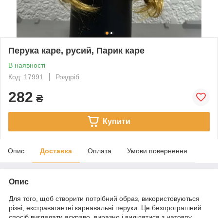
Перука каре, русий, Парик каре
В наявності
Код: 17991
Роздріб
282
₴
Купити
Опис
Доставка
Оплата
Умови повернення
Опис
Для того, щоб створити потрібний образ, використовуються
різні, екстравагантні карнавальні перуки. Це безпрограшний
спосіб виглядати яскраво, виразно і виділятися з натовпу.