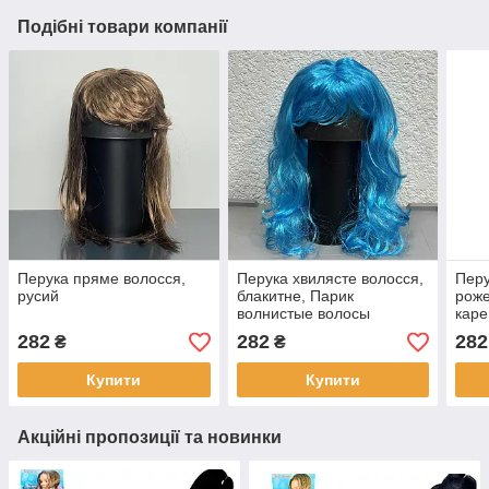
Подібні товари компанії
Перука пряме волосся,
Перука хвилясте волосся,
Перу
русий
блакитне, Парик
роже
волнистые волосы
каре
282
282
282
₴
₴
Купити
Купити
Акційні пропозиції та новинки