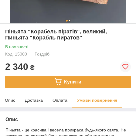
Піньята "Корабель піратів", великий,
Пиньята "Корабль пиратов"
В наявності
Код: 15000
Роздріб
2 340
₴
Купити
Опис
Доставка
Оплата
Умови повернення
Опис
Піньята - це красива і весела прикраса будь-якого свята. Не
важливо, це дитячий День народження або тематична