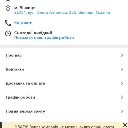
м. Вінниця
21034, вул. Олега Антонова, 13В, Вінниця, Україна
Контакти
Сьогодні вихідний
Показати весь графік роботи
Про нас
Контакти
Доставка та оплата
Графік роботи
Повна версія сайту
Сайт створено на маркетплейсі
Prom.ua
УВАГА! Зараз компанія не може швидко опрацювати