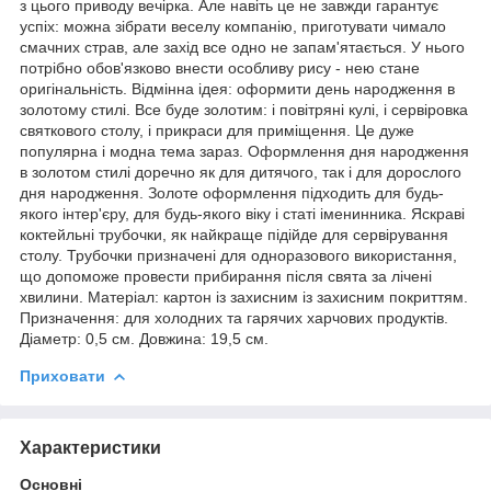
з цього приводу вечірка. Але навіть це не завжди гарантує
успіх: можна зібрати веселу компанію, приготувати чимало
смачних страв, але захід все одно не запам'ятається. У нього
потрібно обов'язково внести особливу рису - нею стане
оригінальність. Відмінна ідея: оформити день народження в
золотому стилі. Все буде золотим: і повітряні кулі, і сервіровка
святкового столу, і прикраси для приміщення. Це дуже
популярна і модна тема зараз. Оформлення дня народження
в золотом стилі доречно як для дитячого, так і для дорослого
дня народження. Золоте оформлення підходить для будь-
якого інтер'єру, для будь-якого віку і статі іменинника. Яскраві
коктейльні трубочки, як найкраще підійде для сервірування
столу. Трубочки призначені для одноразового використання,
що допоможе провести прибирання після свята за лічені
хвилини. Матеріал: картон із захисним із захисним покриттям.
Призначення: для холодних та гарячих харчових продуктів.
Діаметр: 0,5 см. Довжина: 19,5 см.
Приховати
Характеристики
Основні