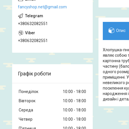
fancyshop.net@gmail.com
+380632082551
Опис
+380632082551
Хлопушка-пне
являє собою т
картонна труб
частину (бало
одного розмір
Графік роботи
приміщенні. 
невеликого р
посилення кул
Понеділок
10:00
18:00
народження і 
дизайн і дета
Вівторок
10:00
18:00
Середа
10:00
18:00
Четвер
10:00
18:00
Пʼятниця
10:00
18:00