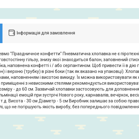
Інформація для замовлення
вмо "Праздничное конфетти" Пневматична хлопавка не є піротехн
овстостінну гільзу, знизу якої знаходиться балон, заповнений стис
ка, наповнена конфетті і / або серпантином. Щоб привести її в ді
н) і верхню (трубку) в різні боки (так як вказано на упаковці). Хлоп
ами, наповненням і висотою викиду. Їх можна використовувати як на
У приміщенні з невисокими стелями рекомендується використовув
озміру - до 60 см. Зазвичай хлопавки застосовують для доповненн
ьмінації емоцій при зустрічі Нового року, карнавалів, вечіркок, весіл
т.д. Висота - 30 см Діаметр - 5 см Виробник залишає за собою право
лі, що не погіршують якість виробу, без попереднього повідомлення