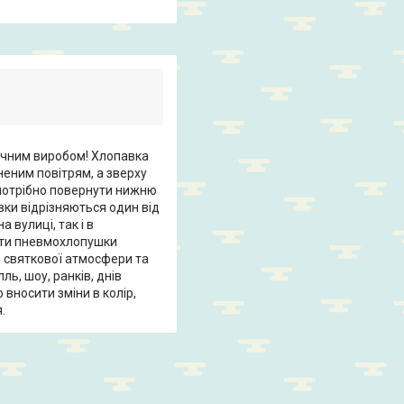
ічним виробом! Хлопавка
неним повітрям, а зверху
ю потрібно повернути нижню
авки відрізняються один від
 вулиці, так і в
ати пневмохлопушки
я святкової атмосфери та
ль, шоу, ранків, днів
 вносити зміни в колір,
.