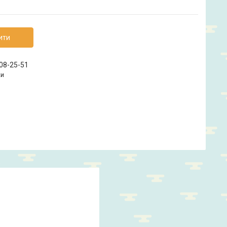
ити
208-25-51
ки