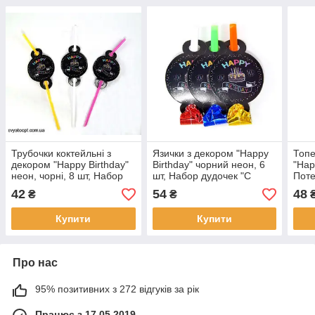
Трубочки коктейльні з
Язички з декором "Happy
Топе
декором "Happy Birthday"
Birthday" чорний неон, 6
"Hap
неон, чорні, 8 шт, Набор
шт, Набор дудочек "С
Поте
трубочек для коктейля "С
Днем Рождения" чорний
Топп
42
54
48
₴
₴
Днем Рождения"
неон
рож
Купити
Купити
Про нас
95% позитивних з 272 відгуків за рік
Працює з 17.05.2019