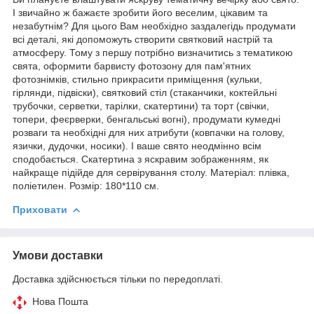
І звичайно ж бажаєте зробити його веселим, цікавим та
незабутнім? Для цього Вам необхідно заздалегідь продумати
всі деталі, які допоможуть створити святковий настрій та
атмосферу. Тому з першу потрібно визначитись з тематикою
свята, оформити барвисту фотозону для пам'ятних
фотознімків, стильно прикрасити приміщення (кульки,
гірлянди, підвіски), святковий стіл (стаканчики, коктейльні
трубочки, серветки, тарілки, скатертини) та торт (свічки,
топери, феєрверки, бенгальські вогні), продумати кумедні
розваги та необхідні для них атрибути (ковпачки на голову,
язички, дудочки, носики). І ваше свято неодмінно всім
сподобається. Скатертина з яскравим зображенням, як
найкраще підійде для сервірування столу. Матеріал: плівка,
поліетилен. Розмір: 180*110 см.
Приховати
Умови доставки
Доставка здійснюється тільки по передоплаті.
Нова Пошта