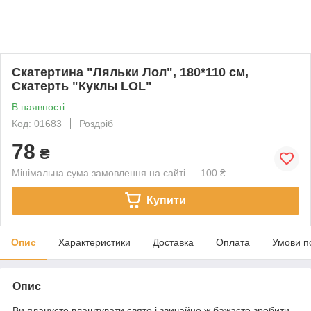
Скатертина "Ляльки Лол", 180*110 см,
Скатерть "Куклы LOL"
В наявності
Код: 01683
Роздріб
78
₴
Мінімальна сума замовлення на сайті — 100 ₴
Купити
Опис
Характеристики
Доставка
Оплата
Умови п
Опис
Ви плануєте влаштувати свято і звичайно ж бажаєте зробити