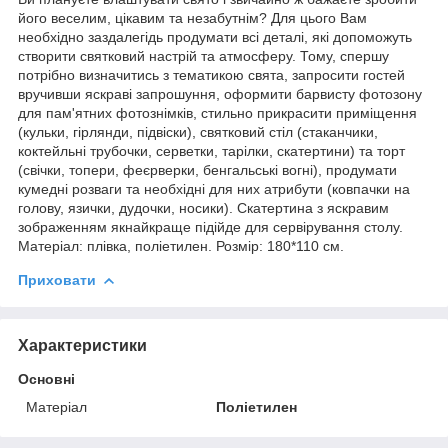
його веселим, цікавим та незабутнім? Для цього Вам
необхідно заздалегідь продумати всі деталі, які допоможуть
створити святковий настрій та атмосферу. Тому, спершу
потрібно визначитись з тематикою свята, запросити гостей
вручивши яскраві запрошуння, оформити барвисту фотозону
для пам'ятних фотознімків, стильно прикрасити приміщення
(кульки, гірлянди, підвіски), святковий стіл (стаканчики,
коктейльні трубочки, серветки, тарілки, скатертини) та торт
(свічки, топери, феєрверки, бенгальські вогні), продумати
кумедні розваги та необхідні для них атрибути (ковпачки на
голову, язички, дудочки, носики). Скатертина з яскравим
зображенням якнайкраще підійде для сервірування столу.
Матеріал: плівка, поліетилен. Розмір: 180*110 см.
Приховати
Характеристики
Основні
Матеріал
Поліетилен