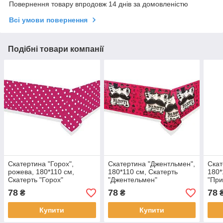
Повернення товару впродовж 14 днів за домовленістю
Всі умови повернення
Подібні товари компанії
Скатертина "Горох",
Скатертина "Джентльмен",
Скат
рожева, 180*110 см,
180*110 см, Скатерть
180*
Скатерть "Горох"
"Джентельмен"
"При
78
78
78
₴
₴
Купити
Купити