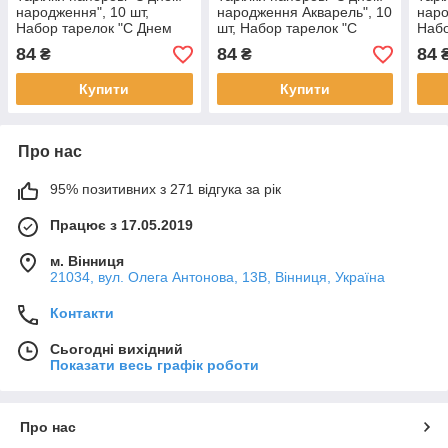
народження", 10 шт,
народження Акварель", 10
наро
Набор тарелок "С Днем
шт, Набор тарелок "С
Набо
Рождения"
Днем Рождения"
Рожд
84
84
84
₴
₴
Купити
Купити
Про нас
95% позитивних з 271 відгука за рік
Працює з 17.05.2019
м. Вінниця
21034, вул. Олега Антонова, 13В, Вінниця, Україна
Контакти
Сьогодні вихідний
Показати весь графік роботи
Про нас