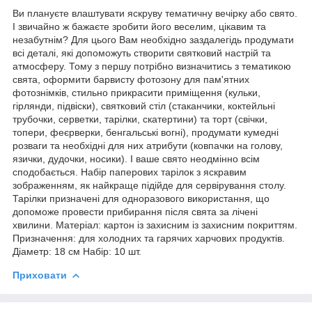
Ви плануєте влаштувати яскруву тематичну вечірку або свято.
І звичайно ж бажаєте зробити його веселим, цікавим та
незабутнім? Для цього Вам необхідно заздалегідь продумати
всі деталі, які допоможуть створити святковий настрій та
атмосферу. Тому з першу потрібно визначитись з тематикою
свята, оформити барвисту фотозону для пам'ятних
фотознімків, стильно прикрасити приміщення (кульки,
гірлянди, підвіски), святковий стіл (стаканчики, коктейльні
трубочки, серветки, тарілки, скатертини) та торт (свічки,
топери, феєрверки, бенгальські вогні), продумати кумедні
розваги та необхідні для них атрибути (ковпачки на голову,
язички, дудочки, носики). І ваше свято неодмінно всім
сподобається. Набір паперових тарілок з яскравим
зображенням, як найкраще підійде для сервірування столу.
Тарілки призначені для одноразового використання, що
допоможе провести прибирання після свята за лічені
хвилини. Матеріал: картон із захисним із захисним покриттям.
Призначення: для холодних та гарячих харчових продуктів.
Діаметр: 18 см Набір: 10 шт.
Приховати