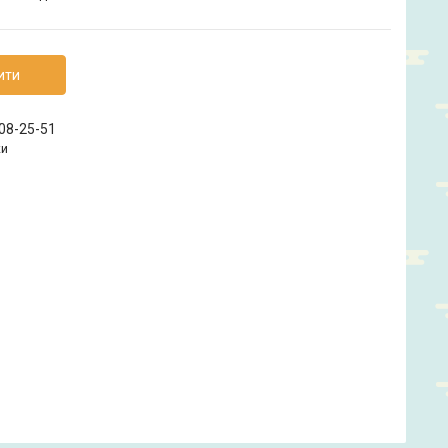
ити
208-25-51
ки