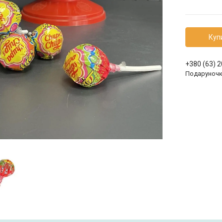
Куп
+380 (63) 
Подаруноч