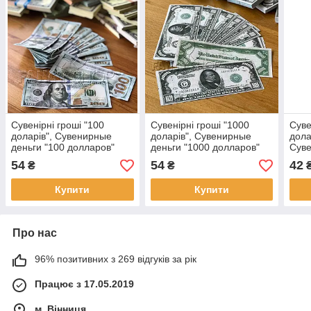
Сувенірні гроші "100
Сувенірні гроші "1000
Суве
доларів", Сувенирные
доларів", Сувенирные
долар
деньги "100 долларов"
деньги "1000 долларов"
Суве
нові
долл
54
54
42
₴
₴
Купити
Купити
Про нас
96% позитивних з 269 відгуків за рік
Працює з 17.05.2019
м. Вінниця