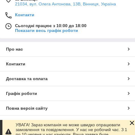
21034, вул. Олега Антонова, 13В, Вінниця, Україна
Контакти
Сьогодні працює з 10:00 до 18:00
Показати весь графік роботи
Про нас
Контакти
Доставка та оплата
Графік роботи
Повна версія сайту
Сайт створено на маркетплейсі
Prom.ua
УВАГА! Зараз компанія не може швидко опрацювати
замовлення та повідомлення. У нас не робочий час. З 1
по 10 червня у нас канікули. Ваша заявка буде