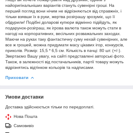
найоригінальніших варіантів стануть сувенірні гроші. На
перший погляд вони нічим не відрізняються від справжніх, і
тільки взявши їх в руки, жертва розіграшу зрозуміє, що її
обдурили! Подібні доларові купюри відмінно підійдуть, як
подарунок-розіграш, як ігрова валюта також можуть стати в
нагоді на корпоративних, весільних розважальних заходах.
Маючи на руках таку фантастичну суму нехай сувенірних, але
все ж грошей, можна придумати масу цікавих ігор, конкурсів,
приколів. Розмір: 15,5 * 6,5 см. Кількість в пачці: 80 шт. (+/-).
Звертаємо Вашу увагу, на сайті представлені авторські фото.
Також, в залежності від постачальників, партії товару можуть
відрізнятись відтінком кольорів та надписами.
Приховати
Умови доставки
Доставка здійснюється тільки по передоплаті.
Нова Пошта
Самовивіз